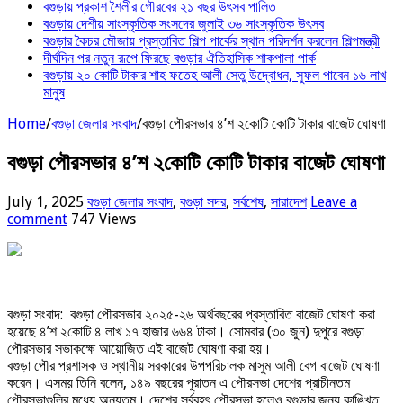
বগুড়ায় প্রকাশ শৈলীর গৌরবের ২১ বছর উৎসব পা‌লিত
বগুড়ায় দেশীয় সাংস্কৃতিক সংসদের জুলাই ৩৬ সাংস্কৃতিক উৎসব
বগুড়ার কৈচর মৌজায় প্রস্তাবিত শিল্প পার্কের স্থান পরিদর্শন করলেন শিল্পমন্ত্রী
দীর্ঘদিন পর নতুন রূপে ফিরছে বগুড়ার ঐতিহাসিক শাকপালা পার্ক
বগুড়ায় ২০ কোটি টাকার শাহ ফতেহ আলী সেতু উদ্বোধন, সুফল পাবেন ১৬ লাখ
মানুষ
Home
/
বগুড়া জেলার সংবাদ
/
বগুড়া পৌরসভার ৪’শ ২কোটি কোটি টাকার বাজেট ঘোষণা
বগুড়া পৌরসভার ৪’শ ২কোটি কোটি টাকার বাজেট ঘোষণা
July 1, 2025
বগুড়া জেলার সংবাদ
,
বগুড়া সদর
,
সর্বশেষ
,
সারাদেশ
Leave a
comment
747 Views
বগুড়া সংবাদ: বগুড়া পৌরসভার ২০২৫-২৬ অর্থবছরের প্রস্তাবিত বাজেট ঘোষণা করা
হয়েছে ৪’শ ২কোটি ৪ লাখ ১৭ হাজার ৬৬৪ টাকা। সোমবার (৩০ জুন) দুপুরে বগুড়া
পৌরসভার সভাকক্ষে আয়োজিত এই বাজেট ঘোষণা করা হয়।
বগুড়া পৌর প্রশাসক ও স্থানীয় সরকারের উপপরিচালক মাসুম আলী বেগ বাজেট ঘোষণা
করেন। এসময় তিনি বলেন, ১৪৯ বছরের পুরাতন এ পৌরসভা দেশের প্রাচীনতম
পৌরসভাগুলির মধ্যে অন্যতম। দেশের সর্ববৃহৎ পৌরসভা হলেও বগুড়ার জন্য কাঙ্খিত