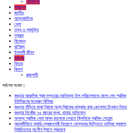
সোনাতলা
সারাদেশ
জাতীয়
আন্তর্জাতিক
খেলা
তথ্য ও প্রযুক্তি
স্বাস্থ্য
বিনোদন
বাণিজ্য
ইসলামী জীবন
সর্বশেষ
ফিচার
বিভাগ
রাজশাহী
সর্বশেষ সংবাদ ::
বগুড়ার আঞ্চলিক শ্রম দপ্তরের নবনিযুক্ত উপ-পরিচালককে জেলা লেদ শ্রমিক
ইউনিয়নের শুভেচ্ছা বিনিময়
বগুড়ায় দাঁড়িয়ে থাকা ট্রাকে অন্য ট্রাকের ধাক্কায় বাবা-ছেলেসহ তিনজন নিহত
বগুড়ায় নিখোঁজ ৭৫ বছরের বৃদ্ধা, থানায় অভিযোগ
অসুস্থ শ্রমিক নেতা মাসুদ মন্ডলকে দেখতে ক্লিনিকে শ্রমিক নেতৃবৃন্দ
আদমদীঘিতে শুমারি স্বেচ্ছাসেবী নিয়োগে যোগ্যতার ভিত্তিতে তালিকা প্রকাশ;
নির্বাচিতদের আ.লীগ ট্যাগে প্রচারণা