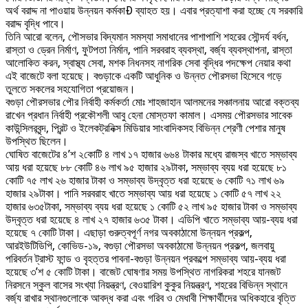
অর্থ বরাদ্দ না পাওয়ায় উন্নয়ন কর্মকাÐ ব্যাহত হয়। এবার প্রত্যাশা করা হচ্ছে যে সরকারি
বরাদ্দ বৃদ্ধি পাবে।
তিনি আরো বলেন, পৌসভার বিদ্যমান সমস্যা সমাধানের পাশাপাশি শহরের সৌন্দর্য বর্ধন,
রাস্তা ও ড্রেন নির্মাণ, ফুটপতা নির্মান, পানি সরবরাহ ব্যবস্থা, বর্জ্য ব্যবস্থাপনা, রাস্তা
আলোকিত করন, স্বাস্থ্য সেবা, মশক নিধনসহ নাগরিক সেবা বৃদ্ধির পদক্ষেপ নেয়ার কথা
এই বাজেটে বলা হয়েছে। বগুড়াকে একটি আধুনিক ও উন্নত পৌরসভা হিসেবে গড়ে
তুলতে সকলের সহযোগিতা প্রয়োজন।
বগুড়া পৌরসভার পৌর নির্বাহী কর্মকর্তা মোঃ শাহজাহান আলমনের সঞ্চালনায় আরো বক্তব্য
রাখেন প্রধান নির্বাহী প্রকৌশলী আবু হেনা মোস্তফা কামাল। এসময় পৌরসভার সাবেক
কাউন্সিলরবৃন্দ, প্রিন্ট ও ইলেকট্রনিক্স মিডিয়ার সাংবাদিকসহ বিভিন্ন শ্রেণী পেশার মানুষ
উপস্থিত ছিলেন।
ঘোষিত বাজেটের ৪’শ ২কোটি ৪ লাখ ১৭ হাজার ৬৬৪ টাকার মধ্যে রাজস্ব খাতে সম্ভাব্য
আয় ধরা হয়েছে ৮৮ কোটি ৪৬ লাখ ৯৫ হাজার ২৯টাকা, সম্ভাব্য ব্যয় ধরা হয়েছে ৮১
কোটি ৭৫ লাখ ২৬ হাজার টাকা ও সম্ভাব্য উদ্বৃত্ত ধরা হয়েছে ৬ কোটি ৭১ লাখ ৬৯
হাজার ২৯টাকা। পানি সরবরাহ খাতে সম্ভাব্য আয় ধরা হয়েছে ১ কোটি ৫৭ লাখ ২২
হাজার ৬৩৫টাকা, সম্ভাব্য ব্যয় ধরা হয়েছে ১ কোটি ৫২ লাখ ৯৫ হাজার টাকা ও সম্ভাব্য
উদ্বৃত্ত ধরা হয়েছে ৪ লাখ ২৭ হাজার ৬৩৫ টাকা। এডিপি খাতে সম্ভাব্য আয়-ব্যয় ধরা
হয়েছে ৭ কোটি টাকা। এছাড়া গুরুত্বপূর্ণ নগর অবকাঠামো উন্নয়ন প্রকল্প,
আরইউটিডিপি, কোভিড-১৯, বগুড়া পৌরসভা অবকাঠামো উন্নয়ন প্রকল্প, জলবায়ু
পরিবর্তন ট্রাস্ট ফান্ড ও বৃহত্তর পাবনা-বগুড়া উন্নয়ন প্রকল্পে সম্ভাব্য আয়-ব্যয় ধরা
হয়েছে ৩’শ ৫ কোটি টাকা। বাজেট ঘোষণার সময় উপস্থিত নাগরিকরা শহরে যানজট
নিরসনে স্কুল বাসের সংখ্যা নিয়ন্ত্রণ, বেওয়ারিশ কুকুর নিয়ন্ত্রণ, শহরের বিভিন্ন স্থানে
বর্জ্য রাখার স্থানগুলোকে আবদ্ধ করা এবং গরিব ও মেধাবী শিক্ষার্থীদের অধিকহারে বৃত্তি