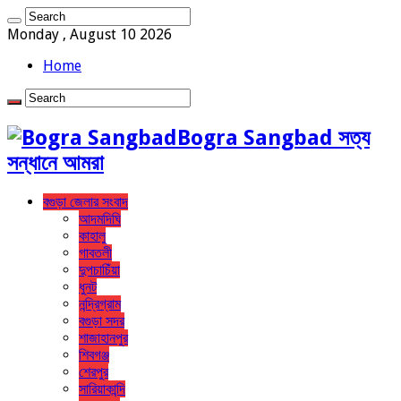
Monday , August 10 2026
Home
Bogra Sangbad সত্য
সন্ধানে আমরা
বগুড়া জেলার সংবাদ
আদমদিঘি
কাহালু
গাবতলী
দুপচাচিঁয়া
ধুনট
নন্দ্রিগ্রাম
বগুড়া সদর
শাজাহানপুর
শিবগঞ্জ
শেরপুর
সারিয়াকান্দি