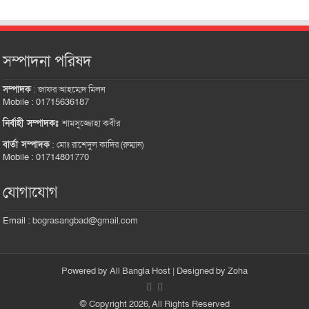
সম্পাদনা পরিষদ
সম্পাদক
:
জাফর আহম্মেদ মিলন
Mobile : 01715636187
নির্বাহী সম্পাদকঃ
শামসুজ্জোহা কবীর
বার্তা সম্পাদক
:
মোঃ রাশেদুল কাদির (রুম্মান)
Mobile : 01714801770
যোগাযোগ
Email :
bograsangbad@gmail.com
Powered by
All Bangla Host
| Designed by
Zoha
© Copyright 2026, All Rights Reserved