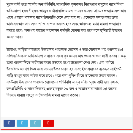
মুরাদ বাদী হয়ে স্হানীয় জনপ্রতিনিধি, সাংবাদিক, কৃষকসহ নিরাপরাধ মানুষের নামে মিথ্যা
অভিযোগে হয়রানীমূলক ভাংচুর ও চাঁদাবাজি মামলা দায়ের করেন। গ্রামের প্রত্যান্ত এলাকায়
এসে এভাবে খাজনার নামে চাঁদাবাজি মেনে নেয়া যায় না। এদেরকে সনাক্ত করে দ্রুত
আইনের আওতায় এনে শাস্তি নিশ্চিত করতে হবে এবং অবিলম্বে মিথ্যা মামলা প্রত্যাহার
করতে হবে। অন‍্যথায় কঠোর আন্দোলন কর্মসূচী ঘোষনা করা হবে বলে হুশিয়ারী উচ্চারণ
করেন তারা।
উল্লেখ্য, আড়িয়া বাজারের ইজারাদার শাহাদাত হোসেন ও তার লোকজন গত শুক্রবার (২৫
এপ্রিল) বিকেলে মানিকদিপা এলাকায় এসে কৃষকদের কাছ থেকে খাজনা দাবী করেন। কিন্তু
তারা খাজনা দিতে অস্বীকার করায় উভয়ের মধ্যে উত্তেজনা দেখা দেয়। এক পর্যায়ে
উত্তেজিত জনগণ ক্ষিপ্ত হয়ে তাদের উপর চড়াও হয় এবং ইজারাদারের ব্যবহৃত প্রাইভেট
গাড়ি ভাংচুর করে আটক করে রাখে। পরে থানা পুলিশ গিয়ে তাদেরকে উদ্ধার করেন।
এঘটনায় ইজারাদার শাহাদত হোসেনের প্রতিনিধি আবুল ওহিদ মুরাদ বাদী হয়ে কৃষক,
জনপ্রতিনিধি ও সাংবাদিকসহ এজাহারভুক্ত ২০ জন ও অজ্ঞাতনামা আরো ২৫ জনের
বিরুদ্ধে থানায় ভাংচুর ও চাঁদাবাজি মামলা দায়ের করেন।