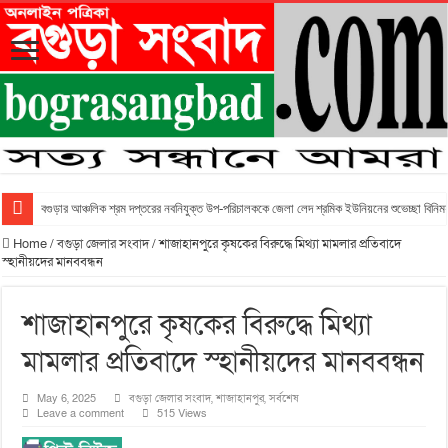
বগুড়ার আঞ্চলিক শ্রম দপ্তরের নবনিযুক্ত উপ-পরিচালককে জেলা লেদ শ্রমিক ইউনিয়নের শুভেচ্ছা বিনিময
Home
/
বগুড়া জেলার সংবাদ
/
শাজাহানপুরে কৃষকের বিরুদ্ধে মিথ্যা মামলার প্রতিবাদে
স্হানীয়দের মানববন্ধন
শাজাহানপুরে কৃষকের বিরুদ্ধে মিথ্যা
মামলার প্রতিবাদে স্হানীয়দের মানববন্ধন
May 6, 2025
বগুড়া জেলার সংবাদ
,
শাজাহানপুর
,
সর্বশেষ
Leave a comment
515 Views