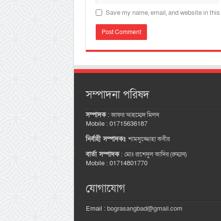
Save my name, email, and website in this
সম্পাদনা পরিষদ
সম্পাদক
:
জাফর আহম্মেদ মিলন
Mobile : 01715636187
নির্বাহী সম্পাদকঃ
শামসুজ্জোহা কবীর
বার্তা সম্পাদক
:
মোঃ রাশেদুল কাদির (রুম্মান)
Mobile : 01714801770
যোগাযোগ
Email :
bograsangbad@gmail.com