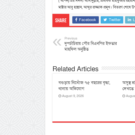
( আপন) এর সদস্য আসাদুল্লাহ, প্রভাষক মাহফুজার রহমান
মাষ্টার আবু হান্নান, আব্দুর রাজ্জাক প্রমূখ। বিতরণ শেষে
Facebook
Twitter
L
Share
Previous
দুপচাঁচিয়ায় পৌর বিএনপির ইফতার
মাহফিল অনুষ্ঠিত
Related Articles
বগুড়ায় নিখোঁজ ৭৫ বছরের বৃদ্ধা,
অসুস্থ 
থানায় অভিযোগ
দেখতে ক
August 9, 2026
Augus