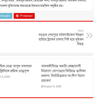
, আব্দুর রহিম, মিজানুর রহমান, মোহাম্মদ আলী, সামসুর রহমান, আনারুল ইসলাম,
 উপজেলা মুক্তিযোদ্ধা কমপ্লেক্সে ইফতার মাহফিল অনুষ্ঠিত হয়।
inkedIn
Pinterest
Next
বগুড়ার শেরপুরে মটরসাইকেল নিয়ন্ত্রণ
হারিয়ে ট্রাকের চাকায় পিষ্ট হয়ে দুইজন
নিহত
শ্রমিক নেতা মাসুদ মন্ডলকে
আদমদীঘিতে শুমারি স্বেচ্ছাসেবী
্লিনিকে শ্রমিক নেতৃবৃন্দ
নিয়োগে যোগ্যতার ভিত্তিতে তালিকা
প্রকাশ; নির্বাচিতদের আ.লীগ ট্যাগে
t 9, 2026
প্রচারণা
August 9, 2026