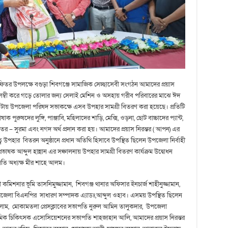
ুল ফিতর উপলক্ষে বগুড়া শিবগঞ্জে সামাজিক সেচ্ছাসেবী সংগঠন আমাদের প্রয়াস
বলম্বী করে গড়ে তোলার জন্য সেলাই মেশিন ও অসহায় গরীব পরিবারের মাঝে ঈদ
ে ৪টায় উপজেলা পরিষদ সভাকক্ষে এসব উপহার সামগ্রী বিতরণ করা হয়েছে। প্রতিটি
ুষদের লুঙ্গি, পাঞ্জাবি, মহিলাদের শাড়ি, মেক্সি, ওড়না, ছোট বাচ্চাদের প্যান্ট,
ন, আতর – সুরমা এবং নগদ অর্থ প্রদান করা হয়। আমাদের প্রয়াস নিরন্তর ( আপন) এর
ে উপহার বিতরন অনুষ্ঠানে প্রধান অতিথি হিসাবে উপস্থিত ছিলেন উপজেলা নির্বাহী
াষক আব্দুল হান্নান এর সঞ্চালনায় উপহার সামগ্রী বিতরণ কার্যক্রম উদ্বোধন
ি অধ্যক্ষ মীর শাহে আলম।
িশনার ভূমি তাসনিমুজ্জামান, শিবগঞ্জ থানার অফিসার ইনচার্জ শাহীনুজ্জামান,
 উপজেলা বিএনপির সাধারণ সম্পাদক এ্যাডঃ,আব্দুল ওহাব। এসময় উপস্থিত ছিলেন
াম, মোকামতলা প্রেসক্লাবের সভাপতি নুরুল আমিন তালুকদার, উপজেলা
রাথমিক চিকিৎসক এসোসিয়েশনের সভাপতি শাহজাহান আলি, আমাদের প্রয়াস নিরন্তর