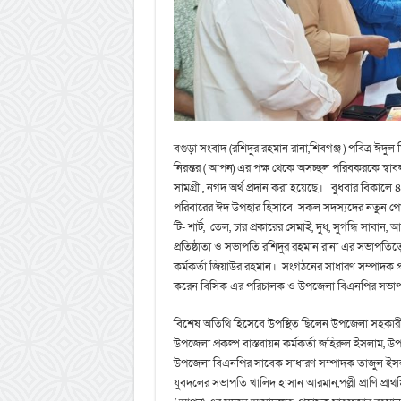
বগুড়া সংবাদ (রশিদুর রহমান রানা,শিবগঞ্জ ) পবিত্র ঈদ
নিরন্তর ( আপন) এর পক্ষ থেকে অসচ্ছল পরিবকরকে স্বা
সামগ্রী , নগদ অর্থ প্রদান করা হয়েছে। বুধবার বিকাল
পরিবারের ঈদ উপহার হিসাবে সকল সদস্যদের নতুন পোষাক পুর
টি- শার্ট, তেল, চার প্রকারের সেমাই, দুধ, সুগন্ধি সাবা
প্রতিষ্ঠাতা ও সভাপতি রশিদুর রহমান রানা এর সভাপতিত্ব
কর্মকর্তা জিয়াউর রহমান। সংগঠনের সাধারণ সম্পাদক প্রভ
করেন বিসিক এর পরিচালক ও উপজেলা বিএনপির সভাপত
বিশেষ অতিথি হিসেবে উপস্থিত ছিলেন উপজেলা সহকারী কম
উপজেলা প্রকল্প বাস্তবায়ন কর্মকর্তা জহিরুল ইসলাম,
উপজেলা বিএনপির সাবেক সাধারণ সম্পাদক তাজুল ইসল
যুবদলের সভাপতি খালিদ হাসান আরমান,পল্লী প্রাণি প্