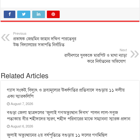
Previous
প্রভাষক জেছমিন জাহান দক্ষিণ পারতেখুর
উচ্চ বিদ্যালয়ের সভাপতি নির্বাচিত
Next
রাণীনগরে যুবককে মারপিট ও মাথা ন্যাড়া
করে নির্যাতনের অভিযোগ
Related Articles
গ্যাস সংকট, বিদ্যুৎ ও দ্রব্যমূল্যের ঊর্ধ্বগতির প্রতিবাদে বগুড়ায় ১১ দলীয়
এক্য স্মারকলিপি
August 7, 2026
বগুড়া জেলা ছাত্রদলের ‘জুলাই গণঅভ্যুত্থান দিবস’ পালন লাল-সবুজ
পতাকায় বীর শহীদদের স্মরণ, শহীদ পরিবারের মাঝে সম্মাননা স্মারক প্রদান
August 6, 2026
জুলাই অভ্যুত্থানের ২য় বর্ষপূতিতে বগুড়ায় ১১ দলের গণমিছিল