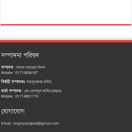
সম্পাদনা পরিষদ
সম্পাদক
:
জাফর আহম্মেদ মিলন
Mobile : 01715636187
নির্বাহী সম্পাদকঃ
শামসুজ্জোহা কবীর
বার্তা সম্পাদক
:
মোঃ রাশেদুল কাদির (রুম্মান)
Mobile : 01714801770
যোগাযোগ
Email :
bograsangbad@gmail.com