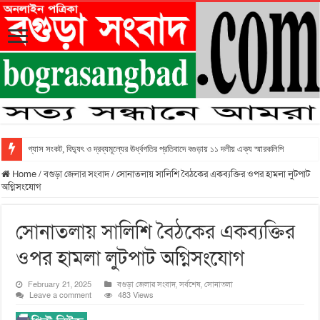
গ্যাস সংকট, বিদ্যুৎ ও দ্রব্যমূল্যের ঊর্ধ্বগতির প্রতিবাদে বগুড়ায় ১১ দলীয় এক্য স্মারকলিপি
Home
/
বগুড়া জেলার সংবাদ
/
সোনাতলায় সালিশি বৈঠকের একব্যক্তির ওপর হামলা লুটপাট
অগ্নিসংযোগ
সোনাতলায় সালিশি বৈঠকের একব্যক্তির
ওপর হামলা লুটপাট অগ্নিসংযোগ
February 21, 2025
বগুড়া জেলার সংবাদ
,
সর্বশেষ
,
সোনাতলা
Leave a comment
483 Views