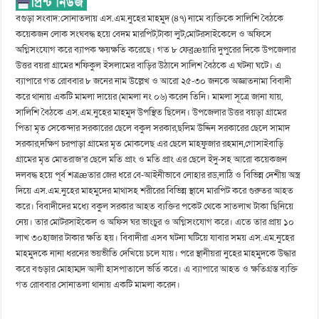
বগুড়া সংবাদ:সোনাতলায় এস.এম.নুহের মাহমুদ (৪৭) নামে ব্যক্তিকে সালিশি বৈঠকে
কয়েকজন লোক সংঘবদ্ধ হয়ে বেদম মারপিট,টাকা লুট,মোটরসাইকেলে ও অফিসে
অগ্নিসংযোগ করে ব্যাপক ক্ষয়ক্ষতি করেছে। গত ৮ ফেব্রæয়ারি দুপুরের দিকে উপজেলার
উত্তর বয়রা গ্রামের শফিকুল ইসলামের বাড়ির উঠানে সালিশ বৈঠকে এ ঘটনা ঘটে। এ
ব্যাপারে গত রোববার ৮ জনের নাম উল্লেখ ও আরো ২৫-৩০ জনকে অজ্ঞাতনামা বিবাদী
করে থানায় একটি মামলা দায়ের (মামলা নং ০৬) করেন তিনি। মামলা সূত্রে জানা যায়,
সালিশি বৈঠকে এস.এম.নুহের মাহমুদ উপস্থিত ছিলেন। উপজেলার উত্তর বয়ড়া গ্রামের
পিতা মৃত সেকেন্দার সরকারের ছেলে বকুল সরকার,ছলিম উদ্দিন সরকারের ছেলে সামাদ
সরকার,দক্ষিণ চরপাড়া গ্রামের মৃত মোকলেছ এর ছেলে মাহফুজার রহমান,গোসাইবাড়ি
গ্রামের মৃত মোতরাজ’র ছেলে মতি প্রাং ও মতি প্রাং এর ছেলে ইদু-সহ আরো কয়েকজন
দলবদ্ধ হয়ে পূর্ব শত্রæতার জের ধরে বে-আইনীভাবে লোহার রড,লাঠি ও বিভিন্ন দেশীয় অস্ত্র
দিয়ে এস.এম.নুহের মাহমুদের মাথাসহ শরীরের বিভিন্ন স্থানে মারপিট করে গুরুতর আহত
করে। বিবাদীদের মধ্যে বকুল সরকার আহত ব্যক্তির পকেট থেকে সাতলাখ টাকা ছিনিয়ে
নেয়। তার মোটরসাইকেল ও অফিস ঘর ভাংচুর ও অগ্নিসংযোগ করে। এতে তার প্রায় ১০
লাখ ৩০হাজার টাকার ক্ষতি হয়। বিবাদীরা এসব ঘটনা ঘটিয়ে যাবার সময় এস.এম.নুহের
মাহমুদকে নানা ধরনের ভয়ভীতি দেখিয়ে চলে যায়। পরে স্থানীয়রা নুহের মাহমুদকে উদ্ধার
করে বগুড়ার মোহাম্মদ আলী হাসপাতালে ভর্তি করে। এ ব্যাপারে আহত ও ক্ষতিগ্রস্ত ব্যক্তি
গত রোববার সোনাতলা থানায় একটি মামলা করেন।