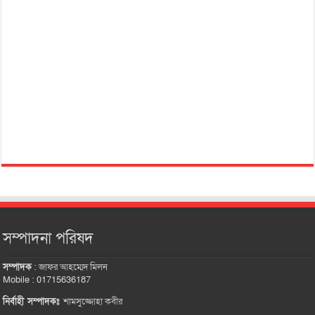
সম্পাদনা পরিষদ
সম্পাদক
:
জাফর আহম্মেদ মিলন
Mobile : 01715636187
নির্বাহী সম্পাদকঃ
শামসুজ্জোহা কবীর