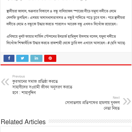
স্থানীয়রা জানান, শুক্রবার বিকালে ৪ বন্ধু বানিয়াজন স্পারের নীচে যমুনা নদীতে নেমে
সেলফি তুলছিল। এসময় অসাবধানতাবসত ৪ বন্ধুই পানিতে পড়ে ডুবে যান। পরে স্থানীয়রা
নদীতে নেমে ৩ বন্ধুকে উদ্ধার করতে পারলেও আরেক বন্ধু এখনও নিখোঁজ রয়েছেন।
এবিষয়ে ধুনট ফায়ার সার্ভিস স্টেশনের ইনচার্জ হামিদুল ইসলাম বলেন, যমুনা নদীতে
নিখোঁজ শিক্ষার্থীকে উদ্ধার করতে রাজশাহী থেকে ডুারি দল এখানে আসছেন। # (ছবি আছে)
Previous
কুরআনের সমাজ প্রতিষ্ঠা করতে
সাহাবীদের সংগ্রামী জীবন অনুসরণ করতে
হবে : শাহাবুদ্দিন
Next
সোনাতলায় প্রতিপক্ষের হামলায় যুবদল
নেতা নিহত
Related Articles