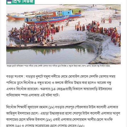
বগুড়া সংবাদ : বগুড়ার ধুনটে যমুনা নদীতে নেমে মোবাইল ফোনে সেলফি তোলার সময়
পানিতে ডুবে নিখোঁজ ৪ বন্ধুর মধ্যে ৩ জনকে জীবিত উদ্ধার করা হলেও আরেক বন্ধু
এখনও নিখোঁজ রয়েছেন। শুক্রবার (১৪ ফেব্রæয়ারী) বিকালে ভান্ডারবাড়ি ইউনয়নের
বানিয়াজান স্পার এলাকায় এই ঘটনা ঘটে।
নিখোঁজ শিক্ষার্থী জুনায়েদ রহমান (১৮) বগুড়ার শেরপুর পৌরসভার টাউন কলোনী এলাকার
জাহিদুল ইসলামের ছেলে। এছাড়া উদ্ধারকৃতরা হলো শেরপুর টাউন কলোনী এলাকার আবুল
কালামের ছেলে মফিজ ইকবাল (১৮), একই এলাকার সোলায়মান আলীর ছেলে অওফি
হাসান (১৮) ও গোলাম সরোয়ারের ছেলে গোলাম সেয়েব (১৮)।