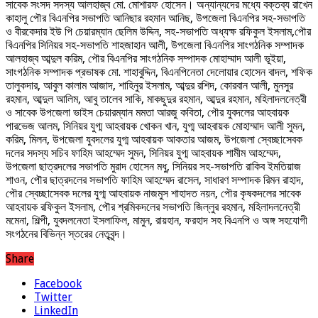
সাবেক সংসদ সদস্য আলহাজ্ব মো. মোশারফ হোসেন। অন্যান্যদের মধ্যে বক্তব্য রাখেন
কাহালু পৌর বিএনপির সভাপতি আনিছার রহমান আনিছ, উপজেলা বিএনপির সহ-সভাপতি
ও বীরকেদার ইউ পি চেয়ারম্যান ছেলিম উদ্দিন, সহ-সভাপতি অধ্যক্ষ রফিকুল ইসলাম,পৌর
বিএনপির সিনিয়র সহ-সভাপতি শাহজাহান আলী, উপজেলা বিএনপির সাংগঠনিক সম্পাদক
আলহাজ্ব আব্দুল করিম, পৌর বিএনপির সাংগঠনিক সম্পাদক মোহাম্মাদ আলী ভূইয়া,
সাংগঠনিক সম্পাদক প্রভাষক মো. শাহাবুদ্দিন, বিএনপিনেতা দেলোয়ার হোসেন বাদল, শফিক
তালুকদার, আবুল কালাম আজাদ, শাহিনুর ইসলাম, আব্দুর রশিদ, কোরবান আলী, মুনসুর
রহমান, আব্দুল আলিম, আবু তালেব সাকি, মাকছুদুর রহমান, আব্দুর রহমান, মহিলাদলনেত্রী
ও সাবেক উপজেলা ভাইস চেয়ারম্যান মমতা আরজু কবিতা, পৌর যুবদলের আহবায়ক
পারভেজ আলম, সিনিয়র যুগ্ম আহবায়ক খোকন খান, যুগ্ম আহবায়ক মোহাম্মাদ আলী সুমন,
করিম, মিলন, উপজেলা যুবদলের যুগ্ম আহবায়ক আকতার আজম, উপজেলা স্বেচ্ছাসেবক
দলের সদস্য সচিব ফাহিম আহম্মেদ সুমন, সিনিয়র যুগ্ম আহবায়ক শামীম আহম্মেদ,
উপজেলা ছাত্রদলের সভাপতি মুরাদ হোসেন মধু, সিনিয়র সহ-সভাপতি রাকিব ইমতিয়াজ
শাওন, পৌর ছাত্রদলের সভাপতি ফাহিম আহম্মেদ রাসেল, সাধারণ সম্পাদক রিমন রাহাদ,
পৌর স্বেচ্ছাসেবক দলের যুগ্ম আহবায়ক নাজমুস শাহাদত নয়ন, পৌর কৃষকদলের সাবেক
আহবায়ক রফিকুল ইসলাম, পৌর শ্রমিকদলের সভাপতি জিল্লুর রহমান, মহিলাদলনেত্রী
মমেনা, শিল্পী, যুবদলনেতা ইসলাফিল, মামুন, রায়হান, ফরহাদ সহ বিএনপি ও অঙ্গ সহযোগী
সংগঠনের বিভিন্ন স্তরের নেতৃবৃন্দ।
Share
Facebook
Twitter
LinkedIn