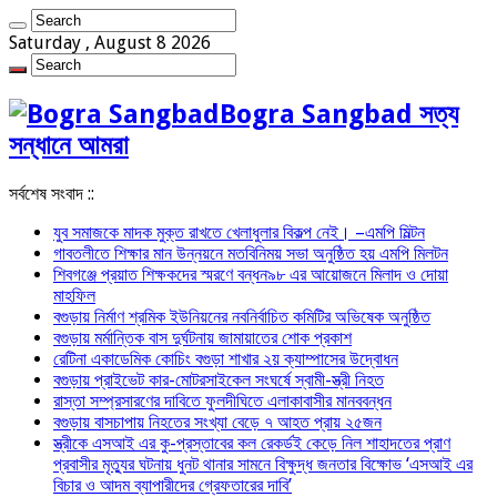
Saturday , August 8 2026
Bogra Sangbad সত্য
সন্ধানে আমরা
সর্বশেষ সংবাদ ::
যুব সমাজকে মাদক মুক্ত রাখতে খেলাধুলার বিকল্প নেই। –এমপি মিল্টন
‎গাবতলীতে শিক্ষার মান উন্নয়নে ‎মতবিনিময় সভা অনুষ্ঠিত হয় ‎এমপি মিলটন
শিবগঞ্জে প্রয়াত শিক্ষকদের স্মরণে বন্ধন৯৮ এর আয়োজনে মিলাদ ও দোয়া
মাহফিল
বগুড়ায় নির্মাণ শ্রমিক ইউনিয়নের নবনির্বাচিত কমিটির অভিষেক অনুষ্ঠিত
বগুড়ায় মর্মান্তিক বাস দুর্ঘটনায় জামায়াতের শোক প্রকাশ
রেটিনা একাডেমিক কোচিং বগুড়া শাখার ২য় ক্যাম্পাসের উদ্বোধন
বগুড়ায় প্রাইভেট কার-মোটরসাইকেল সংঘর্ষে স্বামী-স্ত্রী নিহত
রাস্তা সম্প্রসারণের দাবিতে ফুলদীঘিতে এলাকাবাসীর মানববন্ধন
বগুড়ায় বাসচাপায় নিহতের সংখ্যা বেড়ে ৭ আহত প্রায় ২৫জন
স্ত্রীকে এসআই এর কু-প্রস্তাবের কল রেকর্ডই কেড়ে নিল শাহাদতের প্রাণ
প্রবাসীর মৃত্যুর ঘটনায় ধুনট থানার সামনে বিক্ষুদ্ধ জনতার বিক্ষোভ ‘এসআই এর
বিচার ও আদম ব্যাপারীদের গ্রেফতারের দাবি’