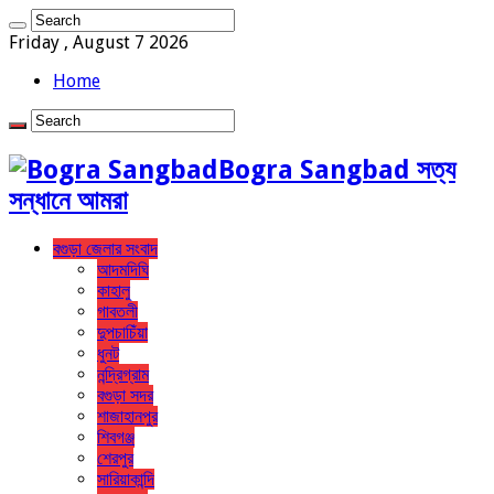
Friday , August 7 2026
Home
Bogra Sangbad সত্য
সন্ধানে আমরা
বগুড়া জেলার সংবাদ
আদমদিঘি
কাহালু
গাবতলী
দুপচাচিঁয়া
ধুনট
নন্দ্রিগ্রাম
বগুড়া সদর
শাজাহানপুর
শিবগঞ্জ
শেরপুর
সারিয়াকান্দি