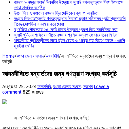
বগুড়ায় ৯ নম্বর ওয়ার্ড বিএনপির উদ্যোগে জুলাই গণঅভ্যুত্থান দিবস উপলক্ষে
দোয়া মাহফিল অনুষ্ঠিত
ইবনে সিনা হাসপাতাল বগুড়ার ফ্রি মেডিকেল ক্যাম্প অনুষ্ঠিত
বগুড়ার শিবগঞ্জে”জুলাই গণঅভ্যুত্থান দিবসে” জুলাই শহীদদের প্রতি শ্রদ্ধান্জলি
নিবেদন,মাগফিরাত কামনা করে দোয়া
দুপচাঁচিয়া পৌরসভায় ২৫ কোটি টাকার উন্নয়ন প্রকল্প নিয়ে মতবিনিময় সভা
জুলাই খুনিদের শাস্তির দাবীতে বগুড়ায় শ্রমিক কল্যাণ ফেডারেশনের মিছিল
‎গাবতলীতে প্রতিবন্ধীদের মাঝে হুইল ‎চেয়ার ও গাছের চারা বিতরণ করেন ‎- এমপি
সুরাইয়া জেরিন
Home
/
বগুড়া জেলার সংবাদ
/
আদমদিঘি
/
আদমদীঘিতে বন্যার্তদের জন্য গণত্রাণ সংগ্রহ
কর্মসূচি
আদমদীঘিতে বন্যার্তদের জন্য গণত্রাণ সংগ্রহ কর্মসূচি
August 25, 2024
আদমদিঘি
,
বগুড়া জেলার সংবাদ
,
সর্বশেষ
Leave a
comment
829 Views
আদমদীঘিতে বন্যার্তদের জন্য গণত্রাণ সংগ্রহ কর্মসূচি
বগুড়া সংবাদ : দেশের বিভিন্ন জেলায় বন্যার্ত মানুষকে সহযোগিতা করার জন্য গণত্রাণ