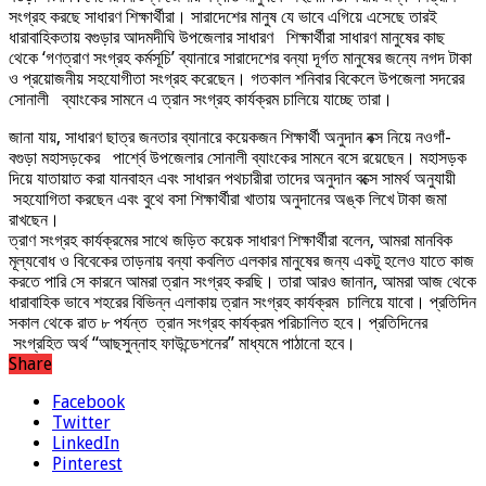
সংগ্রহ করছে সাধারণ শিক্ষার্থীরা। সারাদেশের মানুষ যে ভাবে এগিয়ে এসেছে তারই
ধারাবাহিকতায় বগুড়ার আদমদীঘি উপজেলার সাধারণ শিক্ষার্থীরা সাধারণ মানুষের কাছ
থেকে ‘গণত্রাণ সংগ্রহ কর্মসূচি’ ব্যানারে সারাদেশের বন্যা দূর্গত মানুষের জন্যে নগদ টাকা
ও প্রয়োজনীয় সহযোগীতা সংগ্রহ করেছেন। গতকাল শনিবার বিকেলে উপজেলা সদরের
সোনালী ব্যাংকের সামনে এ ত্রান সংগ্রহ কার্যক্রম চালিয়ে যাচ্ছে তারা।
জানা যায়, সাধারণ ছাত্র জনতার ব্যানারে কয়েকজন শিক্ষার্থী অনুদান বক্স নিয়ে নওগাঁ-
বগুড়া মহাসড়কের পার্শ্বে উপজেলার সোনালী ব্যাংকের সামনে বসে রয়েছেন। মহাসড়ক
দিয়ে যাতায়াত করা যানবাহন এবং সাধারন পথচারীরা তাদের অনুদান বক্সে সামর্থ অনুযায়ী
সহযোগিতা করছেন এবং বুথে বসা শিক্ষার্থীরা খাতায় অনুদানের অঙ্ক লিখে টাকা জমা
রাখছেন।
ত্রাণ সংগ্রহ কার্যক্রমের সাথে জড়িত কয়েক সাধারণ শিক্ষার্থীরা বলেন, আমরা মানবিক
মূল্যবোধ ও বিবেকের তাড়নায় বন্যা কবলিত এলকার মানুষের জন্য একটু হলেও যাতে কাজ
করতে পারি সে কারনে আমরা ত্রান সংগ্রহ করছি। তারা আরও জানান, আমরা আজ থেকে
ধারাবাহিক ভাবে শহরের বিভিন্ন এলাকায় ত্রান সংগ্রহ কার্যক্রম চালিয়ে যাবো। প্রতিদিন
সকাল থেকে রাত ৮ পর্যন্ত ত্রান সংগ্রহ কার্যক্রম পরিচালিত হবে। প্রতিদিনের
সংগ্রহিত অর্থ “আছসুন্নাহ ফাউন্ডেশনের” মাধ্যমে পাঠানো হবে।
Share
Facebook
Twitter
LinkedIn
Pinterest