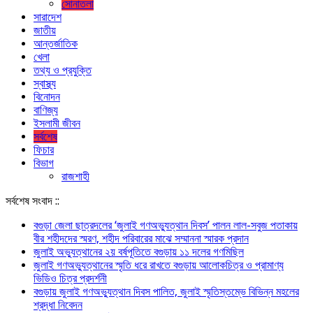
সোনাতলা
সারাদেশ
জাতীয়
আন্তর্জাতিক
খেলা
তথ্য ও প্রযুক্তি
স্বাস্থ্য
বিনোদন
বাণিজ্য
ইসলামী জীবন
সর্বশেষ
ফিচার
বিভাগ
রাজশাহী
সর্বশেষ সংবাদ ::
বগুড়া জেলা ছাত্রদলের ‘জুলাই গণঅভ্যুত্থান দিবস’ পালন লাল-সবুজ পতাকায়
বীর শহীদদের স্মরণ, শহীদ পরিবারের মাঝে সম্মাননা স্মারক প্রদান
জুলাই অভ্যুত্থানের ২য় বর্ষপূতিতে বগুড়ায় ১১ দলের গণমিছিল
জুলাই গণঅভ্যুত্থানের স্মৃতি ধরে রাখতে বগুড়ায় আলোকচিত্র ও প্রামাণ্য
ভিডিও চিত্র প্রদর্শনী
বগুড়ায় জুলাই গণঅভ্যুত্থান দিবস পালিত, জুলাই স্মৃতিস্তম্ভে বিভিন্ন মহলের
শ্রদ্ধা নিবেদন