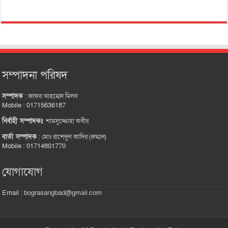
সম্পাদনা পরিষদ
সম্পাদক
:
জাফর আহম্মেদ মিলন
Mobile : 01715636187
নির্বাহী সম্পাদকঃ
শামসুজ্জোহা কবীর
বার্তা সম্পাদক
:
মোঃ রাশেদুল কাদির (রুম্মান)
Mobile : 01714801770
যোগাযোগ
Email :
bograsangbad@gmail.com