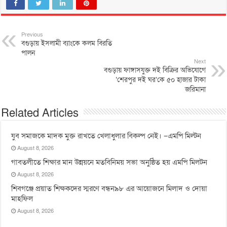
Previous
বগুড়ায় ইসলামী ব্যাংকে কলম বিরতি
পালন
Next
বগুড়ায় ফাঙ্গাসযুক্ত দই বিক্রির অভিযোগে
‘শেরপুর দই ঘর’কে ৫০ হাজার টাকা
জরিমানা
Related Articles
যুব সমাজকে মাদক মুক্ত রাখতে খেলাধুলার বিকল্প নেই। –এমপি মিল্টন
August 8, 2026
‎গাবতলীতে শিক্ষার মান উন্নয়নে ‎মতবিনিময় সভা অনুষ্ঠিত হয় ‎এমপি মিলটন
August 8, 2026
শিবগঞ্জে প্রয়াত শিক্ষকদের স্মরণে বন্ধন৯৮ এর আয়োজনে মিলাদ ও দোয়া
মাহফিল
August 8, 2026