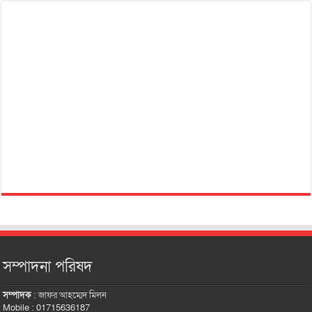
সম্পাদনা পরিষদ
সম্পাদক
:
জাফর আহম্মেদ মিলন
Mobile : 01715636187