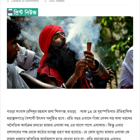
Leave a comment
243 Views
বগুড়া সংবাদ (রশিদুর রহমান রানা শিবগঞ্জ ,বগুড়া) : আজ ১৪ মে বৃহস্পতিবার ঐতিহাসিক
মহাস্থানগড়ে বৈশাখী উৎসব অনুষ্ঠিত হবে। প্রতি বছর এখানে গাঁজা সেবন সহ নানা ধরনের
অনৈতিক কার্যক্রম চলতো মাজার এলাকা সহ এর আশে পাশে এলাকায়। কিন্তু এবার
প্রশাসনের পক্ষ থেকে কঠোর ব্যবস্থা গ্রহণ করা হয়েছে। যে কোন মুল্যে মাজার এলাকা কে
সকল ধরনরে অনৈতিক কার্যকলাপ হতে দেওয়া হবে না। প্রতি বছরের মত এবারও