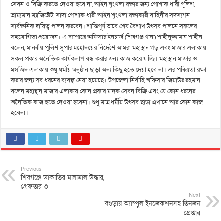
সেবন ও বিক্রি করতে দেওয়া হবে না, আইন শৃংখলা রক্ষার জন্য পোশাক ধারী পুলিশ,
ভ্রাম্যমান ম্যাজিষ্টেট, সাদা পোশাক ধারী আইন শৃংখলা রক্ষাকারী বাহিনীর সদস্যগন
সার্বক্ষনিক দায়িত্ব পালন করবেন। শান্তিপূর্ণ ভাবে শেষ বৈশাখ উৎসব পালনে সকলের
সহযোগিতা প্রয়োজন। এ ব্যাপারে অফিসার ইনচার্জ (শিবগঞ্জ থানা) শাহীনুজ্জামান শাহীন
বলেন, মাননীয় পুলিশ সুপার মহোদয়ের নির্দেশে আমরা মহাস্থান গড় এবং মাজার এলাকায়
সকল প্রকার অনৈতিক কার্যকলাপ বন্ধ করার জন্য কাজ করে যাচ্ছি। মহাস্থান মাজার ও
মসজিদ এলাকায় শুধু ধর্মীয় অনুষ্ঠান ছাড়া অন্য কিছু হতে দেয়া হবে না। এর পবিত্রতা রক্ষা
করার জন্য সব ধরনের ব্যবস্থা নেয়া হয়েছে। উপজেলা নির্বাহি অফিসার জিয়াউর রহমান
বলেন মহাস্থান মাজার এলাকায় কোন প্রকার মাদক সেবন বিক্রি এবং যে কোন ধরনের
অনৈতিক কাজ হতে দেওয়া হবেনা। শুধু মাত্র ধর্মীয় উৎসব ছাড়া এখানে আর কোন কাজ
হবেনা।
Previous
শিবগঞ্জে ডাকাতির মালামাল উদ্ধার,
গ্রেফতার ৩
Next
বগুড়ায় অ্যাম্পুল ইনজেকশনসহ তিনজন
গ্রেপ্তার