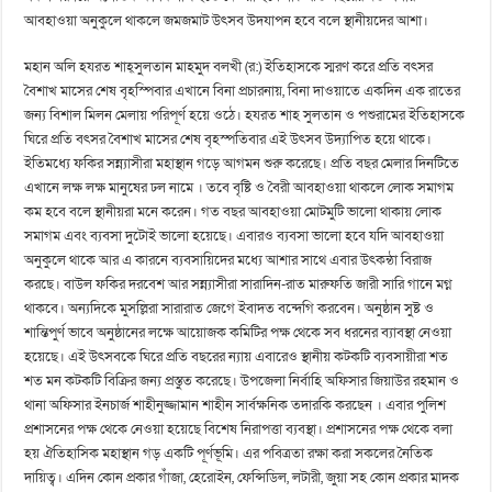
আবহাওয়া অনুকুলে থাকলে জমজমাট উৎসব উদযাপন হবে বলে স্থানীয়দের আশা।
মহান অলি হযরত শাহ্সুলতান মাহমুদ বলখী (র:) ইতিহাসকে স্মরণ করে প্রতি বৎসর
বৈশাখ মাসের শেষ বৃহস্পিবার এখানে বিনা প্রচারনায়, বিনা দাওয়াতে একদিন এক রাতের
জন্য বিশাল মিলন মেলায় পরিপূর্ণ হয়ে ওঠে। হযরত শাহ সুলতান ও পশুরামের ইতিহাসকে
ঘিরে প্রতি বৎসর বৈশাখ মাসের শেষ বৃহস্পতিবার এই উৎসব উদ্যাপিত হয়ে থাকে।
ইতিমধ্যে ফকির সন্ন্যাসীরা মহাস্থান গড়ে আগমন শুরু করেছে। প্রতি বছর মেলার দিনটিতে
এখানে লক্ষ লক্ষ মানুষের ঢল নামে । তবে বৃষ্টি ও বৈরী আবহাওয়া থাকলে লোক সমাগম
কম হবে বলে স্থানীয়রা মনে করেন। গত বছর আবহাওয়া মোটমুটি ভালো থাকায় লোক
সমাগম এবং ব্যবসা দুটোই ভালো হয়েছে। এবারও ব্যবসা ভালো হবে যদি আবহাওয়া
অনুকুলে থাকে আর এ কারনে ব্যবসায়িদের মধ্যে আশার সাথে এবার উৎকন্ঠা বিরাজ
করছে। বাউল ফকির দরবেশ আর সন্ন্যাসীরা সারাদিন-রাত মারুফতি জারী সারি গানে মগ্ন
থাকবে। অন্যদিকে মুসল্লিরা সারারাত জেগে ইবাদত বন্দেগি করবেন। অনুষ্ঠান সুষ্ট ও
শান্তিপুর্ণ ভাবে অনুষ্ঠানের লক্ষে আয়োজক কমিটির পক্ষ থেকে সব ধরনের ব্যাবস্থা নেওয়া
হয়েছে। এই উৎসবকে ঘিরে প্রতি বছরের ন্যায় এবারেও স্থানীয় কটকটি ব্যবসায়ীরা শত
শত মন কটকটি বিক্রির জন্য প্রস্তুত করেছে। উপজেলা নির্বাহি অফিসার জিয়াউর রহমান ও
থানা অফিসার ইনচার্জ শাহীনুজ্জামান শাহীন সার্বক্ষনিক তদারকি করছেন । এবার পুলিশ
প্রশাসনের পক্ষ থেকে নেওয়া হয়েছে বিশেষ নিরাপত্তা ব্যবস্থা। প্রশাসনের পক্ষ থেকে বলা
হয় ঐতিহাসিক মহাস্থান গড় একটি পূর্ণভূমি। এর পবিত্রতা রক্ষা করা সকলের নৈতিক
দায়িত্ব। এদিন কোন প্রকার গাঁজা, হেরোইন, ফেন্সিডিল, লটারী, জুয়া সহ কোন প্রকার মাদক