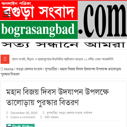
গ্যাস সংকট, বিদ্যুৎ ও দ্রব্যমূল্যের ঊর্ধ্বগতির প্রতিবাদে বগুড়ায় ১১ দলীয় এক্য স্মারকলিপি
Home
/
বগুড়া জেলার সংবাদ
/
দুপচাচিঁয়া
/
মহান বিজয় দিবস উদযাপন উপলক্ষে তালোড়ায়
পুরস্কার বিতরণ
মহান বিজয় দিবস উদযাপন উপলক্ষে
তালোড়ায় পুরস্কার বিতরণ
December 26, 2025
দুপচাচিঁয়া
,
বগুড়া জেলার সংবাদ
,
সর্বশেষ
Leave a comment
393 Views