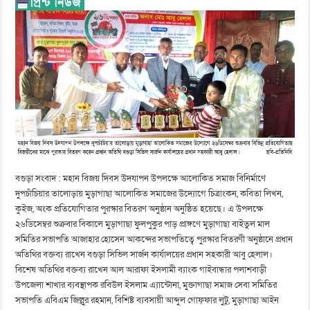
বগুড়া সংবাদ : মহান বিজয় দিবস উদযাপন উপলক্ষে আলোকিত সমাজ বিনির্মাণে
দুপচাঁচিয়ার তালোড়ায় মুড়াগাছা আলোকিত সমাজের উদ্যোগে চিত্রাংকন, কবিতা লিখন,
কুইজ, অংক প্রতিযোগিতার পুরস্কার বিতরণ অনুষ্ঠান অনুষ্ঠিত হয়েছে। এ উপলক্ষে
২৬ডিসেম্বর শুক্রবার বিকালে মুড়াগাছা ফুলপুকুর পাড় প্রাঙ্গণে মুড়াগাছা বাইতুল মাল
সমিতির সভাপতি আজাহার হোসেন আকন্দের সভাপতিত্বে পুরস্কার বিতরণী অনুষ্ঠানে প্রধান
অতিথির বক্তব্য রাখেন বগুড়া সিভিল সার্জন কার্যালয়ের প্রধান সহকারী আবু হেলাল।
বিশেষ অতিথির বক্তব্য রাখেন আল আরাফা ইসলামী ব্যাংক গাইবান্ধার পলাশবাড়ী
উপজেলা শাখার ব্যবস্থাপক রবিউল ইসলাম এ্যান্টোনা, মুক্তাগাছা সমাজ সেবা সমিতির
সভাপতি এবিএম জিল্লুর রহমান, বিশিষ্ট ব্যবসায়ী আব্দুল গোফ্ফার লুটু, মুড়াগাছা আইন