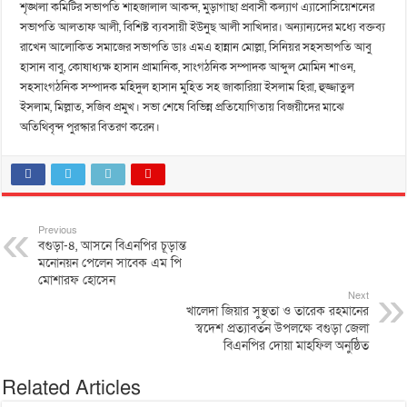
শৃঙ্খলা কমিটির সভাপতি শাহজালাল আকন্দ, মুড়াগাছা প্রবাসী কল্যাণ এ্যাসোসিয়েশনের
সভাপতি আলতাফ আলী, বিশিষ্ট ব্যবসায়ী ইউনুছ আলী সাখিদার। অন্যান্যদের মধ্যে বক্তব্য
রাখেন আলোকিত সমাজের সভাপতি ডাঃ এমএ হান্নান মোল্লা, সিনিয়র সহসভাপতি আবু
হাসান বাবু, কোষাধ্যক্ষ হাসান প্রামানিক, সাংগঠনিক সম্পাদক আব্দুল মোমিন শাওন,
সহসাংগঠনিক সম্পাদক মহিদুল হাসান মুহিত সহ জাকারিয়া ইসলাম হিরা, হুজ্জাতুল
ইসলাম, মিল্লাত, সজিব প্রমুখ। সভা শেষে বিভিন্ন প্রতিযোগিতায় বিজয়ীদের মাঝে
অতিথিবৃন্দ পুরস্কার বিতরণ করেন।
Previous
বগুড়া-৪, আসনে বিএনপির চূড়ান্ত
মনোনয়ন পেলেন সাবেক এম পি
মোশারফ হোসেন
Next
খালেদা জিয়ার সুস্থতা ও তারেক রহমানের
স্বদেশ প্রত্যাবর্তন উপলক্ষে বগুড়া জেলা
বিএনপির দোয়া মাহফিল অনুষ্ঠিত
Related Articles