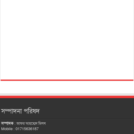
সম্পাদনা পরিষদ
সম্পাদক
:
জাফর আহম্মেদ মিলন
Mobile : 01715636187