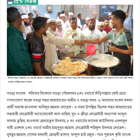
বগুড়া সংবাদ : শনিবার বিকেলে বগুড়া পৌরসভার ৮নং ওয়ার্ডে দাঁড়িপাল্লায় ভোট চেয়ে
গণসংযোগ করেন বগুড়া শহর জামায়াতের আমীর ও বগুড়া সদর -৬ আসনের সংসদ সদস্য
প্রার্থী অধ্যক্ষ মাওলানা আবিদুর রহমান সোহেল। এ সময় উপস্থিত ছিলেন শহর জামায়াতের
সহকারী সেক্রেটারী অ্যাডভোকেট আল আমিন, যুব ও ক্রীড়া সেক্রেটারী অধ্যাপক আব্দুস
সালাম তুহিন, মাওলানা হেদায়তুল ইসলাম, ৮ নং ওয়ার্ডের সাবেক কাউন্সিলর এরশাদুল
বারী এরশাদ, ৮নং ওয়ার্ড আমীর মাহবুবুর রহমান, সেক্রেটারী শরিফুল ইসলাম সোহেল।
মুনছুর রহমান, গোলম রব্বানী, মেহেদী হাসান, আব্দুল হাই প্রমুখ। পরে পুরাতন কৃষি ব্যাংক