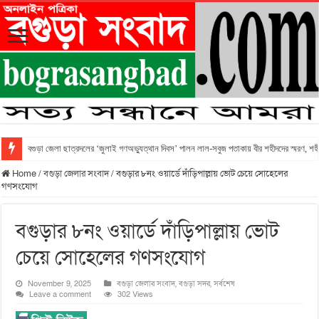
বগুড়া জেলা ছাত্রদলের ‘জুলাই গণঅভ্যুত্থান দিবস’ পালন লাল-সবুজ পতাকায় বীর শহীদদের স্মরণ, শহীদ 
Home
/
বগুড়া জেলার সংবাদ
/
বগুড়ার ৮নং ওয়ার্ডে দাঁড়িপাল্লায় ভোট চেয়ে সোহেলের
গণসংযোগ
বগুড়ার ৮নং ওয়ার্ডে দাঁড়িপাল্লায় ভোট
চেয়ে সোহেলের গণসংযোগ
November 9, 2025
বগুড়া জেলার সংবাদ
,
বগুড়া সদর
,
সর্বশেষ
Leave a comment
302 Views