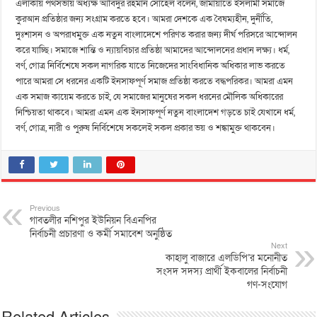
এলাকায় পথসভায় অধ্যক্ষ আবিদুর রহমান সোহেল বলেন, জামায়াতে ইসলামী সমাজে
কুরআন প্রতিষ্ঠার জন্য সংগ্রাম করতে হবে। আমরা দেশকে এক বৈষম্যহীন, দুর্নীতি,
দুঃশাসন ও অপরাধমুক্ত এক নতুন বাংলাদেশে পরিণত করার জন্য দীর্ঘ পরিসরে আন্দোলন
করে যাচ্ছি। সমাজে শান্তি ও ন্যায়বিচার প্রতিষ্ঠা আমাদের আন্দোলনের প্রধান লক্ষ্য। ধর্ম,
বর্ণ, গোত্র নির্বিশেষে সকল নাগরিক যাতে নিজেদের সাংবিধানিক অধিকার লাভ করতে
পারে আমরা সে ধরনের একটি ইনসাফপূর্ণ সমাজ প্রতিষ্ঠা করতে বদ্ধপরিকর। আমরা এমন
এক সমাজ কায়েম করতে চাই, যে সমাজের মানুষের সকল ধরনের মৌলিক অধিকারের
নিশ্চিয়তা থাকবে। আমরা এমন এক ইনসাফপূর্ণ নতুন বাংলাদেশ গড়তে চাই যেখানে ধর্ম,
বর্ণ, গোত্র, নারী ও পুরুষ নির্বিশেষে সকলেই সকল প্রকার ভয় ও শঙ্কামুক্ত থাকবেন।
Previous
গাবতলীর নশিপুর ইউনিয়ন বিএনপির
নির্বাচনী প্রচারণা ও কর্মী সমাবেশ অনুষ্ঠিত
Next
কাহালু বাজারে এলডিপি’র মনোনীত
সংসদ সদস্য প্রার্থী ইকবালের নির্বাচনী
গণ-সংযোগ