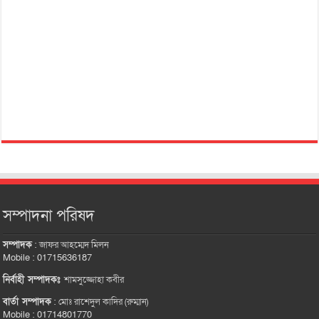
সম্পাদনা পরিষদ
সম্পাদক
:
জাফর আহম্মেদ মিলন
Mobile : 01715636187
নির্বাহী সম্পাদকঃ
শামসুজ্জোহা কবীর
বার্তা সম্পাদক
:
মোঃ রাশেদুল কাদির (রুম্মান)
Mobile : 01714801770