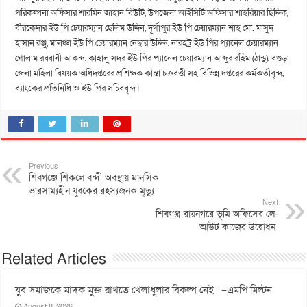
পরিকল্পনা অফিসার শারমিন জাহান বিউটি, উপজেলা আইসিটি অফিসার শাহরিয়ার ছিদ্দিক,
বীরকেদার ইউ পি চেয়ারম্যান ছেলিম উদ্দিন, দূর্গাপুর ইউ পি চেয়ারম্যান শাহ মো. মাসুদ
হাসান রঞ্জু, মালঞ্চা ইউ পি চেয়ারম্যান নেছার উদ্দিন, নারহট্র ইউ পির প্যানেল চেয়ারম্যান
গোলাম রব্বানী আকন্দ, কাহালু সদর ইউ পির প্যানেল চেয়ারম্যান আব্দুর রহিম (ঠান্ডু), বগুড়া
জেলা মহিলা বিষয়ক অধিদপ্তরের প্রশিক্ষক কান্তা চক্রবত্তী সহ বিভিন্ন দপ্তরের কর্মকর্তাবৃন্দ,
ব্যাংকের প্রতিনিধি ও ইউ পির সচিববৃন্দ।
Previous
শিবগঞ্জে শিকলে বন্দী অবস্থায় মানসিক
ভারসাম্যহীন যুবকের রহস্যজনক মৃত্যু
Next
শিবগঞ্জ রায়নগরে ভূমি অফিসের লে-
আউট কাজের উদ্বোধন
Related Articles
যুব সমাজকে মাদক মুক্ত রাখতে খেলাধুলার বিকল্প নেই। –এমপি মিল্টন
August 8, 2026