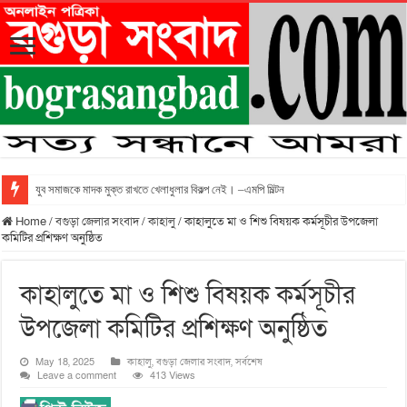
যুব সমাজকে মাদক মুক্ত রাখতে খেলাধুলার বিকল্প নেই। –এমপি মিল্টন
Home
/
বগুড়া জেলার সংবাদ
/
কাহালু
/
কাহালুতে মা ও শিশু বিষয়ক কর্মসূচীর উপজেলা
কমিটির প্রশিক্ষণ অনুষ্ঠিত
কাহালুতে মা ও শিশু বিষয়ক কর্মসূচীর
উপজেলা কমিটির প্রশিক্ষণ অনুষ্ঠিত
May 18, 2025
কাহালু
,
বগুড়া জেলার সংবাদ
,
সর্বশেষ
Leave a comment
413 Views