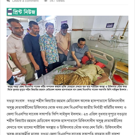
Leave a comment
547 Views
বগুড়া সংবাদ : বগুড়া শহীদ জিয়াউর রহমান মেডিকেল কলেজ হাসপাতালে চিকিৎসাধীন
অসুস্থ নেতাকর্মীদের চিকিৎসার খোজ খবর নেন বিএনপির জাতীয় নির্বাহী কমিটির সদস্য ও
জেলা বিএনপির সাবেক সভাপতি ভিপি সাইফুল ইসলাম। ২৩ এপ্রিল বুধবার দুপুরে বগুড়ার
শহীদ জিয়াউর রহমান মেডিকেল কলেজ হাসপাতালে চিকিৎসাধীন অসুস্থ নেতাকর্মীদের
দেখতে যান তাদের শারীরিক অবস্থার ও চিকিৎসার খোঁজ খবর নেন তিনি। চিকিৎসাধীন
অসুস্থ নেতাকর্মীরা হলেন, বগুড়া জেলা বিএনপির সাবেক সভাপতি রায়হান নবী বাদশা,