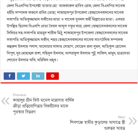
জেলা বিএনপির উপদেষ্টা ডাক্তার মো: আজফারুল হাবিব রোজ, জেলা বিএনপির সাবেক
ধর্মীয় সম্পাদক ফজলে রাব্বি তোহা, শাজাহানপুর উপজেলা স্বেচ্ছাসেবকদলের সাবেক
সভাপতি আতিকুজ্জামান সজীবের মাতা ও সাবেক যুবদল কর্মী মিল্লাতের মাতা। এসময়
উপস্থিত ছিলেন বিএনপি নেতা সৈয়দ আব্দুল গফুর দারা, জেলা স্বেচ্ছাসেবকদলের সাবেক
সিনিয়র সহ-সভাপতি মাহমুদ শারীফ মিঠু, শাজাহানপুর উপজেলা স্বেচ্ছাসেবদলের সাবেক
সভাপতি আতিকুজ্জামান সজীব, শহর স্বেচ্ছাসেবকদলের সাবেক সাংগঠনিক সম্পাদক
জহুরুল ইসলাম পলাশ, আনোয়ার সাদাত সোহাগ, সোহেল রানা সুমন, আতিকুল হোসেন
বিপুল, নুর মোহাম্মদ রাঙ্গা, শহিদুল ইসলাম, আশরাফুল ইসলাম পুটু, শাকিল, মামুন, ছাত্রনেতা
শোয়েব ইসলাম অভি, অরিফিন প্রমুখ।
Previous
কাহালুর গ্রীন ভিউ মডেল মাদ্রাসার বার্ষিক
ক্রীড়া প্রতিযোগিতার বিজয়ীদের মাঝে
পুরস্কার বিতরণ
Next
শিবগঞ্জে স্বামীর কুড়ালের আঘাতে স্ত্রী
গুরুতর আহত