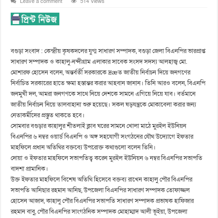
Leave a comment
514 Views
বগুড়া সংবাদ : কেন্দ্রীয় কৃষকদলের যুগ্ম সাধারণ সম্পাদক, বগুড়া জেলা বিএনপির ভারপ্রাপ্ত
সাধারণ সম্পাদক ও কাহালু-নন্দীগ্রাম এলাকার সাবেক সংসদ সদস্য আলহাজ্ব মো.
মোশারফ হোসেন বলেন, অন্তর্বর্তী সরকারকে দ্রæত জাতীয় নির্বাচন দিয়ে জনগণের
নির্বাচিত সরকারের হাতে ক্ষমা হস্তান্তর করার আহবান জানান। তিনি আরও বলেন, বিএনপি
জনমুখী দল, আমরা জনগণকে সাথে নিয়ে দেশকে সামনে এগিয়ে নিয়ে যাব। বর্তমানে
জাতীয় নির্বাচন নিয়ে তালবাহানা শুরু হয়েছে। সকল ষড়যন্ত্রকে মোকাবেলা করার জন্য
নেতাকর্মীদের প্রস্তুত থাকতে হবে।
সোমবার বগুড়ার কাহালুর শীতলাই ক্লাব ঘরের সামনে খোলা মাঠে মুরইল ইউনিয়ন
বিএনপির ৬ নম্বর ওয়ার্ড বিএনপি ও অঙ্গ সহযোগী সংগঠনের যৌথ উদ্যোগে ইফতার
মাহফিলে প্রধান অতিথির বক্তব্যে উপরোক্ত কথাগুলো বলেন তিনি।
দোয়া ও ইফতার মাহফিলে সভাপতিত্ব করেন মুরইল ইউনিয়ন ৬ নম্বর বিএনপির সভাপতি
বাদশা প্রামানিক।
উক্ত ইফতার মাহফিলে বিশেষ অতিথি হিসেবে বক্তব্য রাখেন কাহালু পৌর বিএনপির
সভাপতি আনিছার রহমান আনিছ, উপজেলা বিএনপির সাধারণ সম্পাদক তোফাজ্জল
হোসেন আজাদ, কাহালু পৌর বিএনপির সভাপতি সাধারণ সম্পাদক প্রভাষক হাফিজার
রহমান বাবু, পৌর বিএনপির সাংগঠনিক সম্পাদক মোহাম্মাদ আলী ভূইয়া, উপজেলা