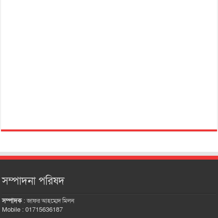
সম্পাদনা পরিষদ
সম্পাদক
:
জাফর আহম্মেদ মিলন
Mobile : 01715636187