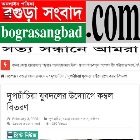
বগুড়া জেলা ছাত্রদলের ‘জুলাই গণঅভ্যুত্থান দিবস’ পালন লাল-সবুজ পতাকায় বীর শহীদদের স্মরণ, শহীদ 
Home
/
বগুড়া জেলার সংবাদ
/
দুপচাচিঁয়া
/
দুপচাঁচিয়া যুবদলের উদ্যোগে কম্বল বিতরণ
দুপচাঁচিয়া যুবদলের উদ্যোগে কম্বল
বিতরণ
February 3, 2025
দুপচাচিঁয়া
,
বগুড়া জেলার সংবাদ
,
সর্বশেষ
Leave a comment
520 Views