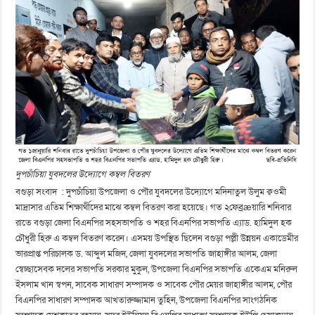
দুপচাঁচিয়া যুবদলের উদ্যোগে কম্বল বিতরণ
বগুড়া সংবাদ : দুপচাঁচিয়া উপজেলা ও পৌর যুবদলের উদ্যোগে মদিনাতুল উলুম ক্বওমী
মাদ্রাসার এতিম শিক্ষার্থীদের মাঝে কম্বল বিতরণ করা হয়েছে। গত ২ফেব্রæয়ারি শনিবার
রাতে বগুড়া জেলা বিএনপির সহসভাপতি ও শহর বিএনপির সভাপতি এ্যাড. হামিদুল হক
চৌধুরী হিরু এ কম্বল বিতরণ করেন। এসময় উপস্থিত ছিলেন বগুড়া পল্লী উন্নয়ন একাডেমীর
ভারপ্রাপ্ত পরিচালক ড. আব্দুল মজিদ, জেলা যুবদলের সভাপতি জাহাঙ্গীর আলম, জেলা
স্বেচ্ছাসেবক দলের সভাপতি সরকার মুকুল, উপজেলা বিএনপির সভাপতি একেএম মনিরুল
ইসলাম খান স্বপন, সাবেক সাধারণ সম্পাদক ও সাবেক পৌর মেয়র জাহাঙ্গীর আলম, পৌর
বিএনপির সাধারণ সম্পাদক আখতারুজ্জামান তুহিন, উপজেলা বিএনপির সাংগঠনিক