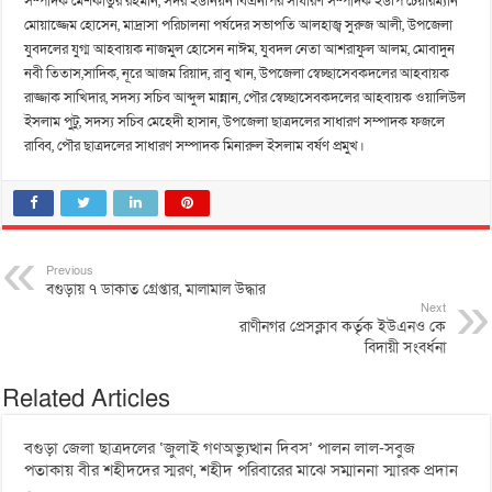
সম্পাদক মেশকাতুর রহমান, সদর ইউনিয়ন বিএনপির সাধারণ সম্পাদক ইউপি চেয়ারম্যান
মোয়াজ্জেম হোসেন, মাদ্রাসা পরিচালনা পর্ষদের সভাপতি আলহাজ্ব সুরুজ আলী, উপজেলা
যুবদলের যুগ্ম আহবায়ক নাজমুল হোসেন নাঈম, যুবদল নেতা আশরাফুল আলম, মোবাদুন
নবী তিতাস,সাদিক, নূরে আজম রিয়াদ, রাবু খান, উপজেলা স্বেচ্ছাসেবকদলের আহবায়ক
রাজ্জাক সাখিদার, সদস্য সচিব আব্দুল মান্নান, পৌর স্বেচ্ছাসেবকদলের আহবায়ক ওয়ালিউল
ইসলাম পুটু, সদস্য সচিব মেহেদী হাসান, উপজেলা ছাত্রদলের সাধারণ সম্পাদক ফজলে
রাব্বি, পৌর ছাত্রদলের সাধারণ সম্পাদক মিনারুল ইসলাম বর্ষণ প্রমুখ।
Previous
বগুড়ায় ৭ ডাকাত গ্রেপ্তার, মালামাল উদ্ধার
Next
রাণীনগর প্রেসক্লাব কর্তৃক ইউএনও কে
বিদায়ী সংবর্ধনা
Related Articles
বগুড়া জেলা ছাত্রদলের ‘জুলাই গণঅভ্যুত্থান দিবস’ পালন লাল-সবুজ
পতাকায় বীর শহীদদের স্মরণ, শহীদ পরিবারের মাঝে সম্মাননা স্মারক প্রদান