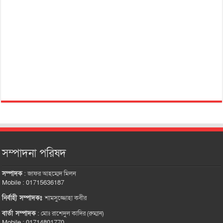
সম্পাদনা পরিষদ
সম্পাদক
:
জাফর আহম্মেদ মিলন
Mobile : 01715636187
নির্বাহী সম্পাদকঃ
শামসুজ্জোহা কবীর
বার্তা সম্পাদক
:
মোঃ রাশেদুল কাদির (রুম্মান)
Mobile : 01714801770