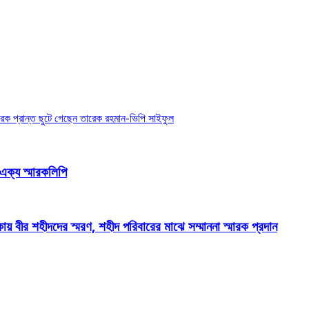
েক প্রান্ত ছুটে গেছেন তারেক রহমান-ভিপি সাইফুল
 এক্য স্মারকলিপি
য় বীর শহীদদের স্মরণ, শহীদ পরিবারের মাঝে সম্মাননা স্মারক প্রদান