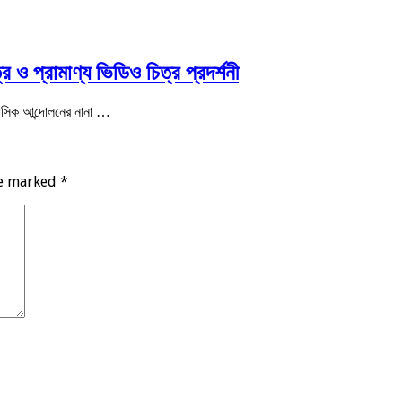
 ও প্রামাণ্য ভিডিও চিত্র প্রদর্শনী
িহাসিক আন্দোলনের নানা …
re marked
*