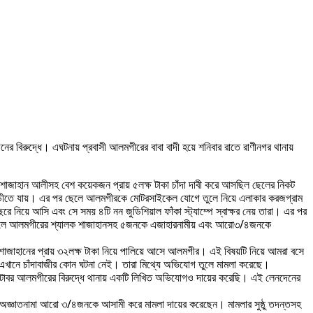
ের বিরুদ্ধে। এঘটনায় প্রবাসী আলমগীরের বাবা বাদী হয়ে শনিবার রাতে রাণীনগর থানায়
াজাহান আলীসহ বেশ কয়েকজন প্রায় ৫লক্ষ টাকা চাঁদা দাবী করে আসছিল ছেলের নিকট
 বাড়ীতে যায়। এর পর ছেলে আলমগীরকে মোটরসাইকেল যোগে তুলে নিয়ে এলাকার করজগ্রাম
 নিয়ে আসি এবং সে সময় ৪টি নন জুডিশিয়াল ফাঁকা স্ট্যাম্পে স্বাক্ষর নেয় তারা। এর পর
ন ও ছেলে আলমগীরের শ্যালক শাজাহানসহ ৫জনকে এজাহারনামীয় এবং আরো৩/৪জনকে
াজাহানের প্রায় ৩২লক্ষ টাকা নিয়ে পালিয়ে আসে আলমগীর। এই বিষয়টি নিয়ে আমরা বসে
এখানে চাঁদাবাজীর কোন ঘটনা নেই। তারা মিথ্যে অভিযোগ তুলে মামলা করেছে।
্টোবর আলমগীরের বিরুদ্ধে থানায় একটি লিখিত অভিযোগও দায়ের করেছি। এই লেনদেনের
ং অজ্ঞাতনামা আরো ৩/৪জনকে আসামী করে মামলা দায়ের করেছেন। মামলার সুষ্ঠু তদন্তসহ