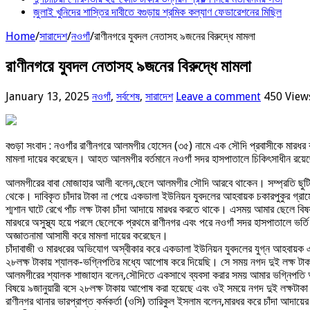
জুলাই খুনিদের শাস্তির দাবীতে বগুড়ায় শ্রমিক কল্যাণ ফেডারেশনের মিছিল
Home
/
সারাদেশ
/
নওগাঁ
/
রাণীনগরে যুবদল নেতাসহ ৯জনের বিরুদ্ধে মামলা
রাণীনগরে যুবদল নেতাসহ ৯জনের বিরুদ্ধে মামলা
January 13, 2025
নওগাঁ
,
সর্বশেষ
,
সারাদেশ
Leave a comment
450 View
বগুড়া সংবাদ : নওগাঁর রাণীনগরে আলমগীর হোসেন (৩৫) নামে এক সৌদি প্রবাসীকে মারধর 
মামলা দায়ের করেছেন। আহত আলমগীর বর্তমানে নওগাঁ সদর হাসপাতালে চিকিৎসাধীন র
আলমগীরের বাবা মোজাহার আলী বলেন,ছেলে আলমগীর সৌদি আরবে থাকেন। সম্প্রতি ছুটিত
থেকে। দাবিকৃত চাঁদার টাকা না পেয়ে একডালা ইউনিয়ন যুবদলের আহবায়ক চকারপুকুর গ
শ্মশান ঘাটে রেখে পাঁচ লক্ষ টাকা চাঁদা আদায়ে মারধর করতে থাকে। এসময় আমার ছেলে বি
মারধরে অসুস্থ্য হয়ে পরলে ছেলেকে প্রথমে রাণীনগর এবং পরে নওগাঁ সদর হাসপাতালে 
অজ্ঞাতনামা আসামী করে মামলা দায়ের করেছেন।
চাঁদাবাজী ও মারধরের অভিযোগ অস্বীকার করে একডালা ইউনিয়ন যুবদলের যুগ্ন আহবায়ক
২৮লক্ষ টাকায় শ্যালক-ভগ্নিপতির মধ্যে আপোষ করে দিয়েছি। সে সময় নগদ দুই লক্ষ টাক
আলমগীরের শ্যালক শাজাহান বলেন,সৌদিতে একসাথে ব্যবসা করার সময় আমার ভগ্নিপতি 
বিষয়ে ৯জানুয়ারী বসে ২৮লক্ষ টাকায় আপোষ করা হয়েছে এবং ওই সময়ে নগদ দুই লক্ষটা
রাণীনগর থানার ভারপ্রাপ্ত কর্মকর্তা (ওসি) তারিকুল ইসলাম বলেন,মারধর করে চাঁদা আ