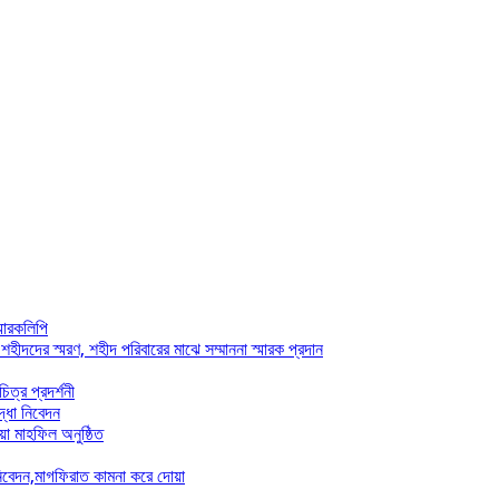
্মারকলিপি
ীদদের স্মরণ, শহীদ পরিবারের মাঝে সম্মাননা স্মারক প্রদান
ত্র প্রদর্শনী
দ্ধা নিবেদন
়া মাহফিল অনুষ্ঠিত
 নিবেদন,মাগফিরাত কামনা করে দোয়া