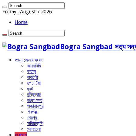
Friday , August 7 2026
Home
Bogra Sangbad সত্য সন্ধ
বগুড়া জেলার সংবাদ
আদমদিঘি
কাহালু
গাবতলী
দুপচাচিঁয়া
ধুনট
নন্দ্রিগ্রাম
বগুড়া সদর
শাজাহানপুর
শিবগঞ্জ
শেরপুর
সারিয়াকান্দি
সোনাতলা
সারাদেশ