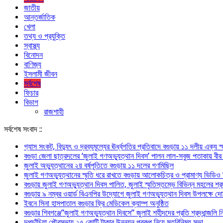
জাতীয়
আন্তর্জাতিক
খেলা
তথ্য ও প্রযুক্তি
স্বাস্থ্য
বিনোদন
বাণিজ্য
ইসলামী জীবন
সর্বশেষ
ফিচার
বিভাগ
রাজশাহী
সর্বশেষ সংবাদ ::
গ্যাস সংকট, বিদ্যুৎ ও দ্রব্যমূল্যের ঊর্ধ্বগতির প্রতিবাদে বগুড়ায় ১১ দলীয় এক্য স
বগুড়া জেলা ছাত্রদলের ‘জুলাই গণঅভ্যুত্থান দিবস’ পালন লাল-সবুজ পতাকায় বীর শহ
জুলাই অভ্যুত্থানের ২য় বর্ষপূতিতে বগুড়ায় ১১ দলের গণমিছিল
জুলাই গণঅভ্যুত্থানের স্মৃতি ধরে রাখতে বগুড়ায় আলোকচিত্র ও প্রামাণ্য ভিডিও চি
বগুড়ায় জুলাই গণঅভ্যুত্থান দিবস পালিত, জুলাই স্মৃতিস্তম্ভে বিভিন্ন মহলের শ্র
বগুড়ায় ৯ নম্বর ওয়ার্ড বিএনপির উদ্যোগে জুলাই গণঅভ্যুত্থান দিবস উপলক্ষে দোয
ইবনে সিনা হাসপাতাল বগুড়ার ফ্রি মেডিকেল ক্যাম্প অনুষ্ঠিত
বগুড়ার শিবগঞ্জে”জুলাই গণঅভ্যুত্থান দিবসে” জুলাই শহীদদের প্রতি শ্রদ্ধান্জলি
দুপচাঁচিয়া পৌরসভায় ২৫ কোটি টাকার উন্নয়ন প্রকল্প নিয়ে মতবিনিময় সভা