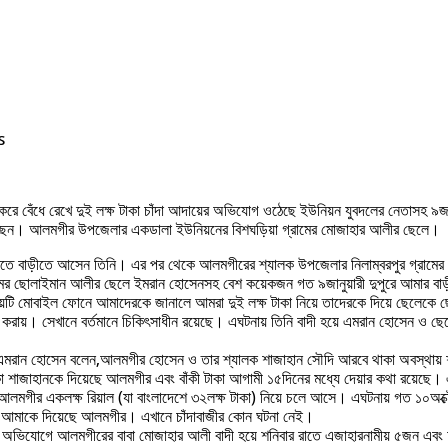
s
করে বেঁধে রেখে দুই লক্ষ টাকা চাঁদা আদায়ের অভিযোগ ওঠেছে ইউনিয়ন যুবদলের নেতাসহ ৯জন
য়েছেন। আলমগীর উপজেলার একডালা ইউনিয়নের বিশঘড়িয়া গ্রামের মোজাহার আলীর ছেলে।
ে বাড়ীতে আসেন তিনি। এর পর থেকে আলমগীরের শ্যালক উপজেলার নিলাম্বরপুর গ্রামের শ
্রামের ছোলাইমান আলীর ছেলে ইমরান হোসেনসহ বেশ কয়েকজন গত ৯জানুয়ারী দুপুরে আমার
ষয়টি মোবাইল ফোনে আমাদেরকে জানালে আমরা দুই লক্ষ টাকা নিয়ে তাদেরকে দিয়ে ছেলেকে ছেরে
ভর্তি করায়। সেখানে বর্তমানে চিকিৎসাধীন রয়েছে। এঘটনায় তিনি বাদী হয়ে এমরান হোসে
 এমরান হোসেন বলেন,আলমগীর হোসেন ও তার শ্যালক শাজাহান সৌদি আরবে থাকা অবস্থায় শ
া শাজাহানকে দিয়েছে আলমগীর এবং বাঁকী টাকা আগামী ১৫দিনের মধ্যে দেয়ার কথা রয়েছে। 
আলমগীর একলক্ষ রিয়াল (যা বাংলাদেশে ৩২লক্ষ টাকা) নিয়ে চলে আসে। এঘটনায় গত ১০অক
কা আমাকে দিয়েছে আলমগীর। এখানে চাঁদাবাজীর কোন ঘটনা নেই।
দায়ের অভিযোগে আলমগীরের বাবা মোজাহার আলী বাদী হয়ে শনিবার রাতে এজাহারনামীয় ৫জন এব