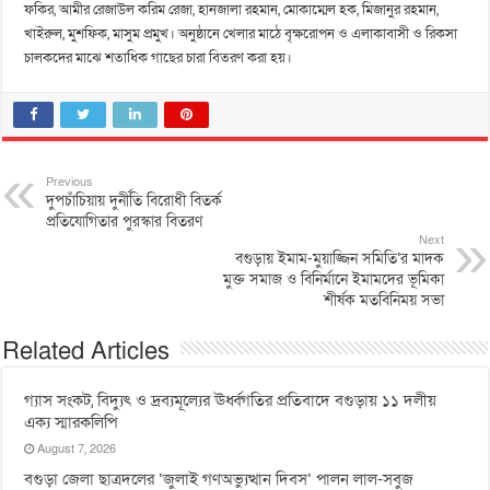
ফকির, আমীর রেজাউল করিম রেজা, হানজালা রহমান, মোকাম্মেল হক, মিজানুর রহমান,
খাইরুল, মুশফিক, মাসুম প্রমুখ। অনুষ্ঠানে খেলার মাঠে বৃক্ষরোপন ও এলাকাবাসী ও রিকসা
চালকদের মাঝে শতাধিক গাছের চারা বিতরণ করা হয়।
Previous
দুপচাঁচিয়ায় দুর্নীতি বিরোধী বিতর্ক
প্রতিযোগিতার পুরস্কার বিতরণ
Next
বগুড়ায় ইমাম-মুয়াজ্জিন সমিতি’র মাদক
মুক্ত সমাজ ও বিনির্মানে ইমামদের ভূমিকা
শীর্ষক মতবিনিময় সভা
Related Articles
গ্যাস সংকট, বিদ্যুৎ ও দ্রব্যমূল্যের ঊর্ধ্বগতির প্রতিবাদে বগুড়ায় ১১ দলীয়
এক্য স্মারকলিপি
August 7, 2026
বগুড়া জেলা ছাত্রদলের ‘জুলাই গণঅভ্যুত্থান দিবস’ পালন লাল-সবুজ