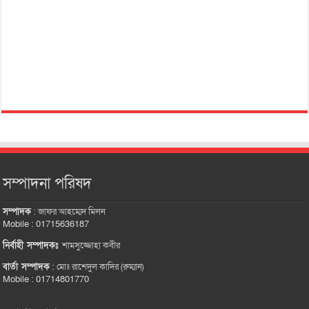
সম্পাদনা পরিষদ
সম্পাদক
:
জাফর আহম্মেদ মিলন
Mobile : 01715636187
নির্বাহী সম্পাদকঃ
শামসুজ্জোহা কবীর
বার্তা সম্পাদক
:
মোঃ রাশেদুল কাদির (রুম্মান)
Mobile : 01714801770