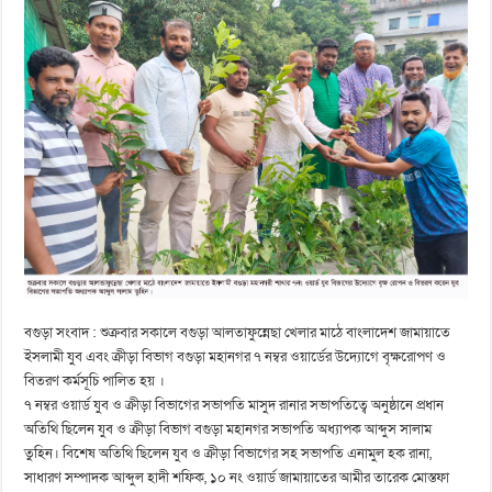
বগুড়া সংবাদ : শুক্রবার সকালে বগুড়া আলতাফুন্নেছা খেলার মাঠে বাংলাদেশ জামায়াতে
ইসলামী যুব এবং ক্রীড়া বিভাগ বগুড়া মহানগর ৭ নম্বর ওয়ার্ডের উদ্যোগে বৃক্ষরোপণ ও
বিতরণ কর্মসূচি পালিত হয় ।
৭ নম্বর ওয়ার্ড যুব ও ক্রীড়া বিভাগের সভাপতি মাসুদ রানার সভাপতিত্বে অনুষ্ঠানে প্রধান
অতিথি ছিলেন যুব ও ক্রীড়া বিভাগ বগুড়া মহানগর সভাপতি অধ্যাপক আব্দুস সালাম
তুহিন। বিশেষ অতিথি ছিলেন যুব ও ক্রীড়া বিভাগের সহ সভাপতি এনামুল হক রানা,
সাধারণ সম্পাদক আব্দুল হাদী শফিক, ১০ নং ওয়ার্ড জামায়াতের আমীর তারেক মোস্তফা