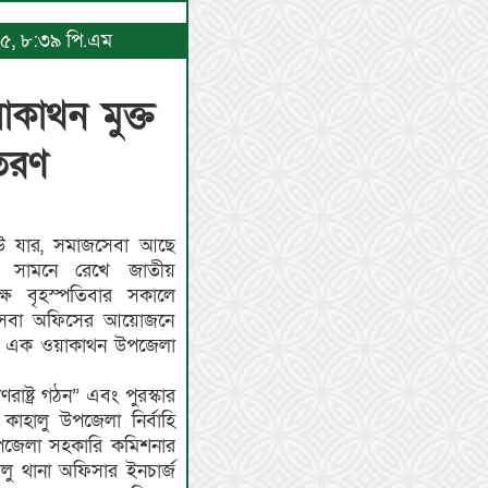
০২৫, ৮:৩৯ পি.এম
কাথন মুক্ত
িতরণ
েউ যার, সমাজসেবা আছে
ে সামনে রেখে জাতীয়
ে বৃহস্পতিবার সকালে
জসেবা অফিসের আয়োজনে
ে এক ওয়াকাথন উপজেলা
রাষ্ট্র গঠন” এবং পুরস্কার
 কাহালু উপজেলা নির্বাহি
পজেলা সহকারি কমিশনার
ালু থানা অফিসার ইনচার্জ