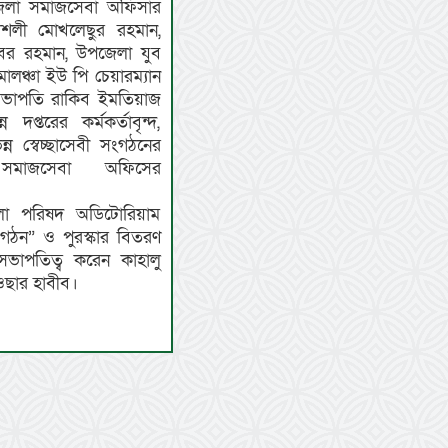
পজেলা সমাজসেবা অফিসার
ৌশলী মোখলেছুর রহমান,
বর রহমান, উপজেলা যুব
ালঞ্চা ইউ পি চেয়ারম্যান
-সভাপতি রাকিব ইমতিয়াজ
প্তরের কর্মকর্তাবৃন্দ,
ন্ন স্বেচ্ছাসেবী সংগঠনের
 সমাজসেবা অফিসের
লা পরিষদ অডিটোরিয়াম
্র গঠন” ও পুরস্কার বিতরণ
ে সভাপতিত্ব করেন কাহালু
ওছার হাবীব।