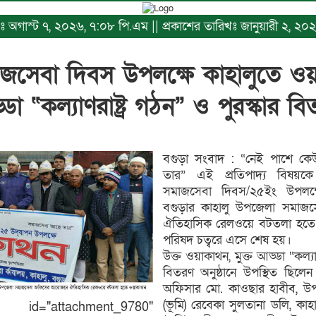
িখঃ অগাস্ট ৭, ২০২৬, ৭:০৮ পি.এম || প্রকাশের তারিখঃ জানুয়ারী ২, ২
জসেবা দিবস উপলক্ষে কাহালুতে ওয়া
ডা “কল্যাণরাষ্ট্র গঠন” ও পুরস্কার ব
বগুড়া সংবাদ : “নেই পাশে ক
তার” এই প্রতিপাদ্য বিষয়ক
সমাজসেবা দিবস/২৫ইং উপলক্ষ
বগুড়ার কাহালু উপজেলা সমা
ঐতিহাসিক রেলওয়ে বটতলা হত
পরিষদ চত্বরে এসে শেষ হয়।
উক্ত ওয়াকাথন, মুক্ত আড্ডা “কল্যাণ
বিতরণ অনুষ্ঠানে উপস্থিত ছিলেন
অফিসার মো. কাওছার হাবীব, উ
(ভূমি) রেবেকা সুলতানা ডলি, কাহ
"attachment_9780"