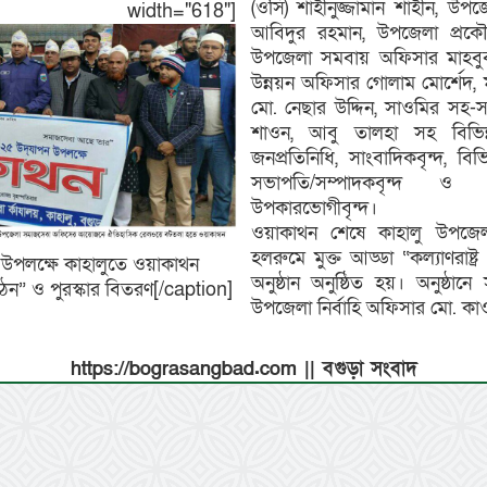
(ওসি) শাহীনুজ্জামান শাহীন, উ
none" width="618"]
আবিদুর রহমান, উপজেলা প্রক
উপজেলা সমবায় অফিসার মাহবু
উন্নয়ন অফিসার গোলাম মোর্শেদ, ম
মো. নেছার উদ্দিন, সাওমির সহ
শাওন, আবু তালহা সহ বিভিন্ন দ
জনপ্রতিনিধি, সাংবাদিকবৃন্দ, বিভি
সভাপতি/সম্পাদকবৃন্দ ও
উপকারভোগীবৃন্দ।
ওয়াকাথন শেষে কাহালু উপজে
হলরুমে মুক্ত আড্ডা “কল্যাণরাষ্ট
উপলক্ষে কাহালুতে ওয়াকাথন
অনুষ্ঠান অনুষ্ঠিত হয়। অনুষ্ঠান
্র গঠন” ও পুরস্কার বিতরণ[/caption]
উপজেলা নির্বাহি অফিসার মো. কা
https://bograsangbad.com || বগুড়া সংবাদ