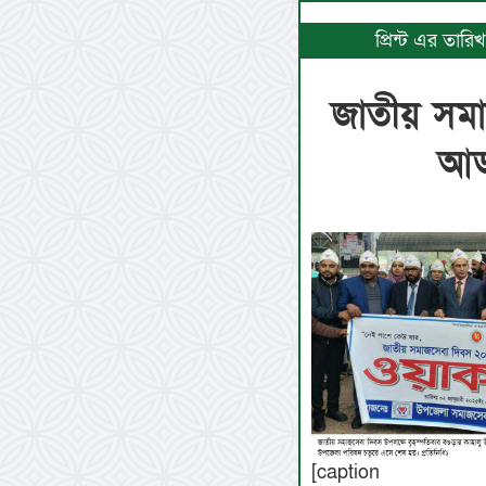
প্রিন্ট এর তার
জাতীয় সমা
আড্
[caption id=