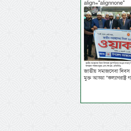
align="align
জাতীয় সমাজসেবা দিবস 
মুক্ত আড্ডা “কল্যাণরাষ্ট