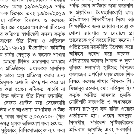
পর্যন্ত কোন ভাউচার জমা করেনন
/২০০৮ থেকে ১২/০৬/২০১৩ পর্যন্ত
ও প্রশ্নবিদ্ধ। বৈষম্যবিরোধী ছ
ান শিক্ষক হিসেবে এবং ১৩/০৬/২০১৩
প্রতিষ্ঠানের শিক্ষার্থীদের দি
রিয়া বালিকা বিদ্যালয় ও কলেজে
শিক্ষার্থীদের জন্য দোয়ার ব্যবস্থা ক
 আছি। ৩৫ বছরের অধ্যাপনা জীবনের
খোলা জায়গায় ও দেয়ালে গ্রা
ের কতিপয় স্বার্থান্বেষী সদস্য কর্তৃক
তাদেরকে পূর্ণ সহযোগিতা করেন। 
ের তীব্র নিন্দা ও প্রতিবাদ
প্রতিষ্ঠানের নয়মনীতি উপেক্ষা
৩১/১০/২০২৪ ইংতারিখে কমিটির
অফিসে প্রবেশ করে কলেজ কার
ক রনির নেতৃত্বে ও কলেজ শাখার
প্রতিষ্ঠানের কলেজ শিক্ষক ও স্কু
 মোহনা টিভির প্রচারণার মাধ্যমে
বুঝিয়ে দলাদলি সৃষ্টিসহ বিশৃঙ্
্র প্রতিষ্ঠানের অধ্যক্ষকে মানসিক
কলেজের অপর্যাপ্ত ফান্ড থেকে শিক্
ভাবে হেয় প্রতিপন্ন করার জন্য
বিষয়ে কলেজ শাখার শিক্ষক- পি
ান্তিমূলক তথ্যাদি উপস্থাপন করে তা
মিজানুর রহমান, মো: সাইফুল ইসল
ার করা হচ্ছে। সঠিকতা যাচাই না
কর্তৃক আনীত মামলার হুমকি প
ক্ত ঘটনার তীব্র নিন্দা জানাচ্ছি।
নোটিশটি সভাপতি ও অধ্যক্ষকে প
স বেজড গ্রান্টস ফর সেকেন্ডারি
সদস্য রাশেদুল হক রনির প্ররো
্কিম এর আওতায় মাধ্যমিক ও উচ্চ
প্রতীয়মান হয়। এহেন অবস্থায় প্
েশ, ঢাকা কর্তৃক ৫,০০,০০০/- (পাঁচ
নিন্দনীয়, পরিবেশ সৃষ্টিকারীদের
 ষড়যন্ত্র মূলক অভিযোগ করা হয়েছে।
প্রতিবাদ জানাচ্ছি এবং সরকারি 
ও সুষ্ঠুভাবে বিধিমোতাবেক ব্যয় করা