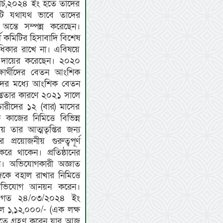
্চ,২০২৪ ইং হতে তাদের
িটি যথাযথ ভাবে তাদের
 অন্তে সম্পন্ন করেছেন।
তী কমিটির হিসাবাদি বিশেষ
অধিকার রাখে না। এবিষয়ে
গ দায়ের করেছেন। ২০২০
ষার্থীদের বেতন আংশিক
দের মধ্যে আংশিক বেতন
প্ততার কারণে ২০২১ সালে
্মচারীদের ১২ (বার) মাসের
কাজের নিমিত্তে বিভিন্ন
তার আত্মতৃপ্তির জন্য
 প্রয়োজনীয় গুরুত্বপূর্ণ
ে থাকেন। প্রতিষ্ঠানের
ন। অভিযোগকারী অজ্ঞাত
েকে বহাল রাখার নিমিত্তে
ান অভিযোগ আনয়ন করেন।
 বিগত ২৪/০৩/২০২৪ ইং
 ১,১২,০০০/- (এক লক্ষ
হতে গ্রহণ করেন যার আজ