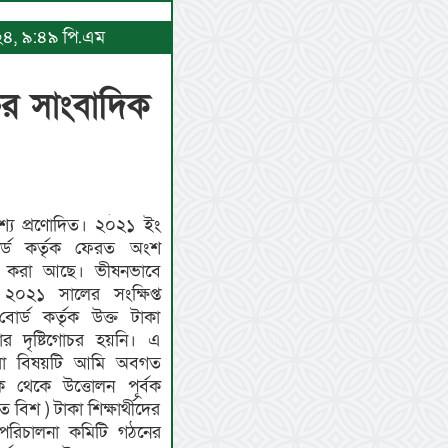
০২৪, ৯:৪৯ পি.এম
ের সাংবাদিক
েশ্য প্রণোদিত। ২০২১ ইং
র্ড কর্তৃক ফেরত অংশ
া করা আছে। ভীষনভাবে
২০২১ সালের সংক্ষিপ্ত
র্ড কর্তৃক উক্ত টাকা
 দৃষ্টিগোচর হয়নি। এ
্বারা বিষয়টি আমি অবগত
ংক থেকে উত্তোলন পূর্বক
বিশ ) টাকা শিক্ষার্থীদের
 পরিচালনা কমিটি গঠনের