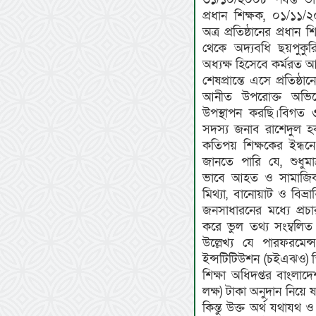
প্রধান শিক্ষক, ০১/১১
অত্র প্রতিষ্ঠানের প্রধ
থেকে অদ্যবধি ছয়পুকু
অধ্যক্ষ হিসেবে কর্মরত
শেষপ্রান্তে এসে প্রতিষ্ঠান
আনীত উপরোক্ত অভিযোগ
উপস্থাপন করছি।বিগত 
সদস্য জনাব রাশেদুল হ
কতিপয় শিক্ষকের ইন্ধনে
জানতে পারি যে, শুধুমাত
ভাবে আহত ও সামাজিক 
মিথ্যা, বানোয়াট ও বিভ্র
জনসাধারনের মধ্যে প্রচ
করে ভুল তথ্য সংম্বলিত উ
উল্লেখ্য যে পারফরমেন্
ইন্সটিটিউশন (চইএঝও) স
শিক্ষা অধিদপ্তর বাংলাদ
লক্ষ) টাকা অনুদান নিয়ে
কিন্তু উক্ত অর্থ যথাযথ 