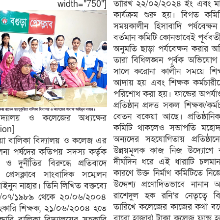
তারিখ ২২/০২/২০২৪ ইং এবং মার
none" width="750"]
কার্যক্রম শুরু হয়। বিগত কম
সময়কালীন হিসাবাদি পর্যবেক্ষন
বর্তমান কমিটি কোনভাবেই পূর্ববর্
অনুমতি ছাড়া পর্যবেক্ষন করার 
তারা বিধিলঙ্ঘন পূর্বক অভিযো
সালে করোনা কালীন সময়ে শিক্
আদায় হয় এবং শিক্ষক কর্মচারী
পরিশোধ করা হয়। ফান্ডের অপর্যা
প্রতিষ্ঠান প্রদত্ত সকল শিক্ষক/কর
বেতন বকেয়া আছে। প্রতিষ্ঠানিক 
িদ্যালয় ও কলেজের অধ্যক্ষের
কমিটি থাকলেও সভাপতি মহোদয় 
ion]
অন্যদের সহযোগিতায় প্রতিষ্ঠানের
িয়া বালিকা বিদ্যালয় ও কলেজ এর
উন্নয়মূলক কাজ নিজ উদ্যোগে কর
চালনা পর্ষদের কতিপয় সদস্য কর্তৃক
দীর্ঘদিন ধরে এই ধারাটি চলমা
দুর্নীতির বিরুদ্ধে প্রতিবাদে
কারণে উক্ত নির্মাণ কমিটিতে নিজ
প্রেসক্লাবে সাংবাদিক সম্মেলন
উদ্দেশ্য প্রণোদিতভাবে নান
ইনুন নাহার। তিনি লিখিত বক্তব্যে
রাশেদুল হক রনি’র নেতৃত্বে
১/০৭/১৯৮৯ থেকে ২০/০৬/২০০৪
তারিখে কলেজের কাজের কথা বলে
র সহকারি শিক্ষক, ২১/০৬/২০০৪ হতে
বারো হাজার) টাকা কলেজ ফান্ড 
্ডারি বালিকা বিদ্যালয়ের সহকারি