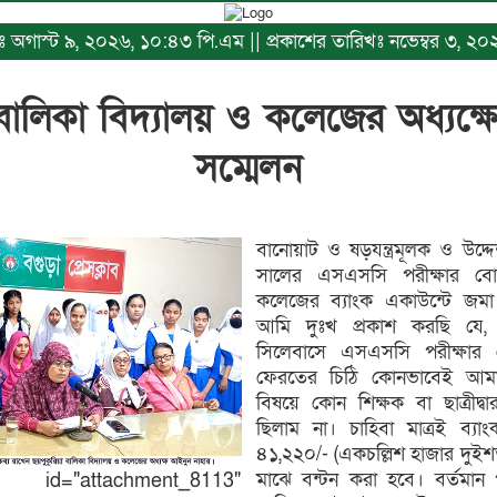
িখঃ অগাস্ট ৯, ২০২৬, ১০:৪৩ পি.এম || প্রকাশের তারিখঃ নভেম্বর ৩, ২
 বালিকা বিদ্যালয় ও কলেজের অধ্যক্ষ
সম্মেলন
বানোয়াট ও ষড়যন্ত্রমূলক ও উদ্দ
সালের এসএসসি পরীক্ষার বো
কলেজের ব্যাংক একাউন্টে জম
আমি দুঃখ প্রকাশ করছি যে, 
সিলেবাসে এসএসসি পরীক্ষার বো
ফেরতের চিঠি কোনভাবেই আমার
বিষয়ে কোন শিক্ষক বা ছাত্রীদ
ছিলাম না। চাহিবা মাত্রই ব্যা
৪১,২২০/- (একচল্লিশ হাজার দুইশত 
মাঝে বন্টন করা হবে। বর্তমান
"attachment_8113"