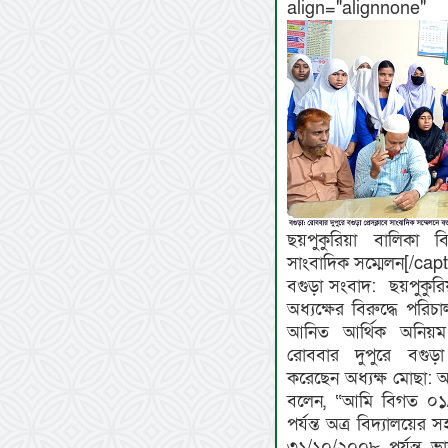
align="align
ছয়পুকুরিয়া বালিকা ব
সাংবাদিক সম্মেলন[/capt
বগুড়া সংবাদ: ছয়পুকুর
অধ্যক্ষের বিরুদ্ধে পরি
আনিত আর্থিক অনিয়ম ও 
রোববার দুপুরে বগুড়া 
করেছেন অধ্যক্ষ মোছা: আ
বলেন, “আমি বিগত ০
পর্যন্ত অত্র বিদ্যালয়ে
৩১/১০/২০০৮ পর্যন্ত ভান