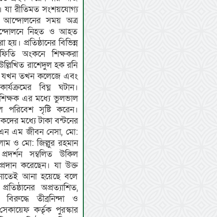
ি। যা রীতিমত সংশয়যোগ্য
াত্র আন্দোলনের সময় অত্র
য়ে আন্দোলনে নিহত ও আহত
রা হয়। প্রতিষ্ঠানের বিভিন্ন
ফিতি অংকনে শিক্ষকরা
উল্লিখিত রাশেদুল হক রনি
 করে যখন তখন কলেজে এবং
্যক্রমের বিঘ্ন ঘটান।
ল শিক্ষক এর মধ্যে ভুলভাল
খল পরিবেশ সৃষ্টি করেন।
ষকদের মধ্যে টাকা বন্টনের
 এন এম জীবন নেসা, মো:
াম ও মো: জিল্লুর রহমান
্রদর্শন সম্বলিত উকিল
্রদান করেছেন। যা উক্ত
চনাতেই আনা হয়েছে বলে
রতিষ্ঠানের অপ্রত্যাশিত,
 বিরুদ্ধে তীব্রনিন্দা ও
সেকায়েফ কর্তৃক পুরস্কার