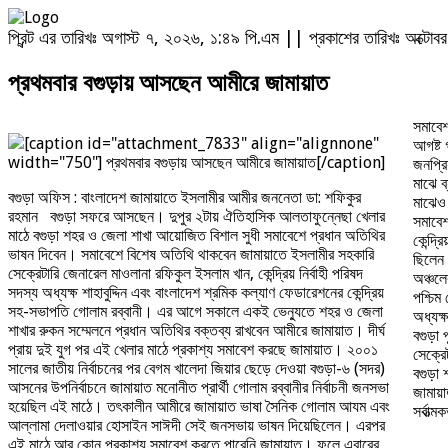
প্রিন্ট এর তারিখঃ অগাস্ট ৭, ২০২৬, ১:৪৯ পি.এম || প্রকাশের তারিখঃ অক্ট
প্রথমবার বগুড়ায় আসছেন আমীরে জামায়াত
সমাবেশ
[caption id="attachment_7833" align="alignnone"
আগষ্ট 
width="750"]
প্রথমবার বগুড়ায় আসছেন আমীরে জামায়াত[/caption]
জনপ্রি
মাঝে ব
বগুড়া অফিস : বাংলাদেশ জামায়াতে ইসলামীর আমীর জননেতা ডা: শফিকুর
মাঝেও 
রহমান বগুড়া সফরে আসছেন। দুপুর ২টায় ঐতিহাসিক আলতাফুন্নেছা খেলার
সমাবে
মাঠে বগুড়া শহর ও জেলা শাখা আয়োজিত বিশাল সুধী সমাবেশে প্রধান অতিথির
কেন্দ্
ভাষন দিবেন। সমাবেশে বিশেষ অতিথি থাকবেন জামায়াতে ইসলামীর সহকারি
ছিলেন জ
সেক্রেটারি জেনারেল মাওলানা রফিকুল ইসলাম খান, কেন্দ্রিয় নির্বাহী পরিষদ
অঞ্চলে
সদস্য অধ্যক্ষ শাহাবুদ্দিন এবং বাংলাদেশ শ্রমিক কল্যাণ ফেডারেশনের কেন্দ্রিয়
পশ্চিম
সহ-সভাপতি গোলাম রব্বানী। এর আগে সকালে একই ভেন্যুতে শহর ও জেলা
অধ্যক্
শাখার রুকন সম্মেলনে প্রধান অতিথির বক্তব্য রাখবেন আমীরে জামায়াত। দীর্ঘ
বগুড়া 
প্রায় দুই যুগ পর এই খেলার মাঠে প্রকাশ্য সমাবেশ করছে জামায়াত। ২০০১
সেক্রে
সালের জাতীয় নির্বাচনের পর বেগম খালেদা জিয়ার ছেড়ে দেওয়া বগুড়া-৬ (সদর)
বগুড়া 
আসনের উপনির্বাচনে জামায়াত মনোনীত প্রার্থী গোলাম রব্বানীর নির্বাচনী জনসভা
জামায়া
হয়েছিল এই মাঠে। তৎকালীন আমীরে জামায়াত ভাষা সৈনিক গোলাম আযম এবং
সর্বাত
আল্লামা দেলাওয়ার হোসাইন সাঈদী সেই জনসভায় ভাষন দিয়েছিলেন। এরপর
এই মাঠে আর কোন প্রকাশ্য সমাবেশ করতে পারেনি জামায়াত। ফলে এবারের