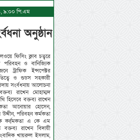
২৪, ৯:০০ পি.এম
বধনা অনুষ্ঠান
য়ে ফিসিং ক্লাব চত্বরে
ল পরিবহন ও বানিজ্যিক
নে ট্রাফিক ইন্সপেক্টর
তিত্বে ও গুডস সহকারী
বিদায় সংর্বধনায় আলোচনা
্তব্য রাখেন মোহাম্মদ
ি হিসেবে বক্তব্য রাখেন
মকতা আনোয়ার হোসেন,
 উদ্দীন, পরিবহন কর্মকতা
যিক কর্র্মকতা এ কে এম
 বক্তব্য রাখেন বিদায়ী
 সাংবাদিক খায়রুল ইসলাম,