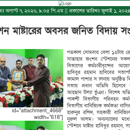
রিখঃ অগাস্ট ৭, ২০২৬, ৯:০৫ পি.এম || প্রকাশের তারিখঃ জুলাই ১, ২০
টেশন মাষ্টারের অবসর জনিত বিদায় সংর্
গতকাল সোমবার বেলা ১২টায় রেলও
সান্তাহার জংশন স্টেশনের সক
বিভাগের কর্মচারীবৃন্দের আয়োজ
হাবিবুর রহমান হাবিবের সভাপ
কামাল পাশার স ালনায় অনুষ্ঠিত 
সভায় প্রধান অতিথি হিসেবে বক
আহছান উল্যা ভুঁঞা। বিশেষ অতিথ
পাকশী বিভাগীয় পরিবহন কর্
বিভাগীয় বানিজ্যিক কর্মকতা নাসির
"attachment_4668"
হারুনুর রশিদ, সহকারী বানিজ্
none" width="618"]
নুরুল আলম। অন্যন্যাদের মধ্যে
স্টেশনে মাষ্টার হাবিবুর রহমান,