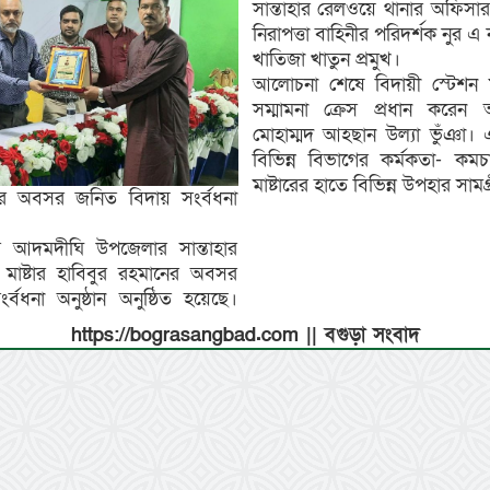
সান্তাহার রেলওয়ে থানার অফিসার
নিরাপত্তা বাহিনীর পরিদর্শক নুর এ 
খাতিজা খাতুন প্রমুখ।
আলোচনা শেষে বিদায়ী স্টেশন মা
সম্মামনা ক্রেস প্রধান করেন অ
মোহাম্মদ আহছান উল্যা ভুঁঞা। 
বিভিন্ন বিভাগের কর্মকতা- কমচা
মাষ্টারের হাতে বিভিন্ন উপহার সামগ
টারের অবসর জনিত বিদায় সংর্বধনা
র আদমদীঘি উপজেলার সান্তাহার
মাষ্টার হাবিবুর রহমানের অবসর
বধনা অনুষ্ঠান অনুষ্ঠিত হয়েছে।
https://bograsangbad.com || বগুড়া সংবাদ