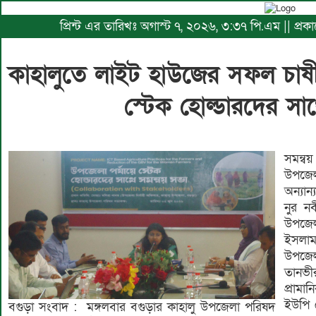
প্রিন্ট এর তারিখঃ অগাস্ট ৭, ২০২৬, ৩:৩৭ পি.এম || প্
কাহালুতে লাইট হাউজের সফল চাষী 
স্টেক হোল্ডারদের সা
সমন্বয়
উপজেল
অন্যান
নুর ন
উপজেলা
ইসলাম
উপজেলা
তানভীর
প্রামা
ইউপি 
বগুড়া সংবাদ : মঙ্গলবার বগুড়ার কাহালু উপজেলা পরিষদ