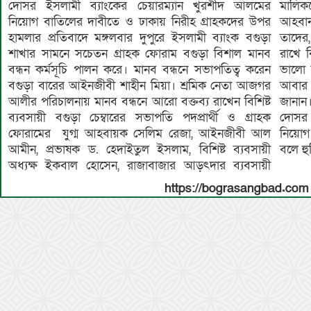
দোসর ইসলামী ব্যাংকের চেয়ারম্যান খুরশীদ আলমের
মালিকদের নিকট ব্যাংকের মালিকানা ফেরত দেওয়ার
নিয়োগ বাতিলের দাবীতে ও ঢাকায় নিরীহ গ্রাহকদের উপর
আহবান জানান। ইসলামকে যারা ভালোবাসে ইসলামী ব্যাংক
হামলার প্রতিবাদে মঙ্গলবার দুপুরে ইসলামী ব্যাংক বগুড়া
তাদের, ইসলাম প্রিয় মানুষের আমানত এই ব্যাংকে গচ্ছিত
শাখার সামনে সচেতন গ্রাহক ফোরাম বগুড়া বিশাল মানব
রাখে কিন্তু ইসলাম বিরোধী শক্তি ভারতের চক্রান্তে ইসলাম
বন্ধন কর্মসূচি পালন করে। মানব বন্ধনে সভাপতিত্ব করেন
ভালো না লাগলেও ইসলামী ব্যাংকের টাকা লুট করার জন্য
বগুড়া বারের আইনজীবী শাহীন মিয়া। শ্রমিক নেতা আজগর
আবার নজর দিয়েছে। তিনি এই চক্রান্ত প্রতিহতের আহবান
আলীর পরিচালনায় মানব বন্ধনে আরো বক্তব্য রাখেন বিশিষ্ট
জানান। বক্তারা, বাংলাদেশ ব্যাংক গভর্ণর কর্তৃক ফ্যাসিস্টের
ব্যবসায়ী বগুড়া চেম্বারের সভাপতি পদপ্রার্থী ও গ্রাহক
দোসর ইসলামী ব্যাংকের চেয়ারম্যান খুরশীদ আলমের
ফোরামের যুগ্ম আহবায়ক সেলিম রেজা, আইনজীবী আল
নিয়োগ বাতিল না করলে বাংলাদেশ্য ব্যাংক ঘেরাও করা হবে
বলে হু
আমীন, প্রভাষক ড. হেদাইতুল ইসলাম, বিশিষ্ট ব্যবসায়ী
অধ্যক্ষ ইকবাল হোসেন, রাজাবাজার আড়ৎদার ব্যবসায়ী
https://bograsangbad.com 