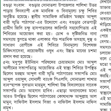
দেখান
বগুড়া সংবাদ: বগুড়ার সোনাতলা উপজেলার শালিখা উত্তর
ডাক্ত
পাড়ায় দিনব্যাপী এক মানবিক ও বিনামূল্যে চক্ষু শিবির
দেওয়া
অনুষ্ঠিত হয়েছে। স্থানীয় সামাজিক প্রতিষ্ঠান ‘মরহুম আব্দুল
অভাব
বারী স্মৃতি পাঠাগার’-এর উদ্যোগে এবং বগুড়ার বেতগাড়ী
দাঁড়িয়
গ্রামীণ জিসি চক্ষু হাসপাতালের কারিগরি সহযোগিতায় এই
একইভা
শিবিরের আয়োজন করা হয়। চোখ ও দৃষ্টিজনিত নানা
পেয়ে 
সমস্যায় ভুগতে থাকা এলাকার পাঁচ শতাধিক অসহায়, দুস্থ ও
বেগম।
সাধারণ রোগীকে এই শিবিরে বিনামূল্যে বিশেষজ্ঞ
সমস্য
চিকিৎসাসেবা, প্রয়োজনীয় ওষুধ এবং উন্নত মানের চশমা
চলাফের
প্রদান করা হয়েছে।
বলে চ
৫নং মধুপুর ইউনিয়ন পরিষদের চেয়ারম্যান মোঃ আব্দুল
মতো অ
আলীমের সভাপতিত্বে আয়োজিত এই স্বাস্থ্য শিবিরে উপস্থিত
এই পা
ছিলেন মরহুম আব্দুল বারী স্মৃতি পাঠাগারের সভাপতি মোঃ
করছি।
আব্দুল ওয়াদুদ, সোনালী ব্যাংক পিএলসি, সোনাতলা শাখার
সভাপত
ব্যবস্হাপক সুলতান মাহমুদ, শালিখা উচ্চ বিদ্যালয়ের সাবেক
বলেন,
সভাপতি মোঃ আহসান হাবিব। এছাড়া অন্যান্যদের মধ্যে
স্বাস্থ
আরও উপস্থিত ছিলেন পাঠাগারের কোষাধ্যক্ষ আব্দুল্লাহ আল
এই মা
মামুন, সাফিউল ইসলাম সিজা ও নাফিউল ইসলাম নাফিস
সামাজি
প্রমূখ।
স্বাস্