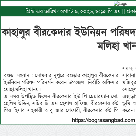
প্রিন্ট এর তারিখঃ অগাস্ট ৯, ২০২৬, ৬:১৫ পি.এম || প্
কাহালুর বীরকেদার ইউনিয়ন পরিষ
মলিহা খা
সদস্য 
বগুড়া সংবাদ : সোমবার দুপুরে বগুড়ার কাহালুর বীরকেদার
সাবান
ইউনিয়ন পরিষদ পরিদর্শন করেন উপজেলা নির্বাহি অফিসার
মজিবু
মোছা.মলিহা খানম।
সোহেল
এ সময় উপস্থিত ছিলেন বীরকেদার ইউ পি চেয়ারম্যান মো.
এছাড়া
ছেলিম উদ্দিন, সচিব টি এম হেলাল হাফিজ, বীরকেদার ইউ
ভূমি 
পির হিসাব সহকারী আবু জার গেফারী, বীরকেদার ইউ পি
করেন।
https://bograsangbad.com 