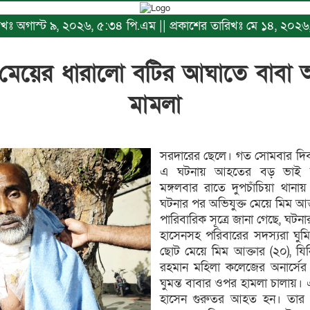
ারিখঃ অগাস্ট ৯, ২০২৬, ৫:৩৪ পি.এম || প্রকাশের তারিখঃ মে ১৪, ২০
য় মেয়ের ধারালো বটির আঘাতে বাবা
মামলা
সরদারের ছেলে। গত সোমবার দিব
এ ঘটনায় আহতের বড় ভাই 
মঙ্গলবার রাতে দুপচাঁচিয়া থান
ঘটনার পর অভিযুক্ত মেয়ে মিম আ
পারিবারিক সূত্রে জানা গেছে, ঘটন
হাসেনসহ পরিবারের সদস্যরা ঘু
ছোট মেয়ে মিম আক্তার (২০), যিন
রহমান মহিলা কলেজের অনার্সের ছ
ঘুমন্ত বাবার ওপর হামলা চালায়
হাসেন গুরুতর আহত হন। তার চ