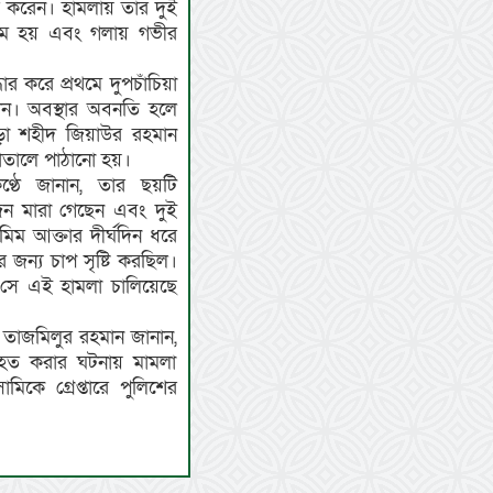
র করেন। হামলায় তার দুই
খম হয় এবং গলায় গভীর
র করে প্রথমে দুপচাঁচিয়া
ে যান। অবস্থার অবনতি হলে
ুড়া শহীদ জিয়াউর রহমান
তালে পাঠানো হয়।
ঠে জানান, তার ছয়টি
নজন মারা গেছেন এবং দুই
িম আক্তার দীর্ঘদিন ধরে
 জন্য চাপ সৃষ্টি করছিল।
ে সে এই হামলা চালিয়েছে
জ তাজমিলুর রহমান জানান,
আহত করার ঘটনায় মামলা
িকে গ্রেপ্তারে পুলিশের