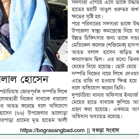
সদস্যরা এগিয়ে এসে তাকে উদ্ধা
হাতের ছয়টি আঙুল গুরুতর জ
ক্ষতের সৃষ্টি হয়।
পরে পরিবারের সদস্যরা তাকে উদ্ধা
উপজেলা স্বাস্থ্য কমপ্লেক্সে নিয়
উন্নত চিকিৎসার জন্য তাকে বগ
মেডিকেল কলেজ (শজিমেক) হাসপা
আহত বলাল হাসেন জড়িত কণ্
কন্যাসন্তান ছিল। এর মধ্যে তি
মেয়ের বিয়ে হয়েছে। ছোট মেয়ে ম
সম্পত্তি নিজের নামে লিখে দেওয়ার
এতে রাজি না হওয়ায় ক্ষিপ্ত হয়
বলে অভিযোগ করেন তিনি।
পচাঁচিয়ায় জোরপূর্বক সম্পত্তি লিখে
দুপচাঁচিয়া থানার অফিসার ইনচার্
েজছাত্রী নিজের বাবাকে ধারালো
মেয়ের হাতে বাবাকে কুপিয়ে 
রুতর আহত করেছে বলে অভিযোগ
গ্রহণ করা হয়েছে। একমাত্র আসাম
াসেন (৬৬) উপজেলার তালোড়া
অভিযান অব্যাহত রয়েছে।
ারপাড়া গ্রামের মৃত হাতেম আলী
https://bograsangbad.com || বগুড়া সংবাদ