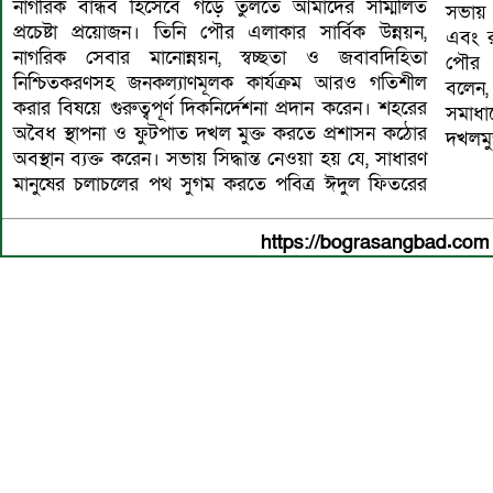
নাগরিক বান্ধব হিসেবে গড়ে তুলতে আমাদের সম্মিলিত
সভায় ব
প্রচেষ্টা প্রয়োজন। তিনি পৌর এলাকার সার্বিক উন্নয়ন,
এবং র
নাগরিক সেবার মানোন্নয়ন, স্বচ্ছতা ও জবাবদিহিতা
পৌর প
নিশ্চিতকরণসহ জনকল্যাণমূলক কার্যক্রম আরও গতিশীল
বলেন,
করার বিষয়ে গুরুত্বপূর্ণ দিকনির্দেশনা প্রদান করেন। শহরের
সমাধ
অবৈধ স্থাপনা ও ফুটপাত দখল মুক্ত করতে প্রশাসন কঠোর
দখলমু
অবস্থান ব্যক্ত করেন। সভায় সিদ্ধান্ত নেওয়া হয় যে, সাধারণ
মানুষের চলাচলের পথ সুগম করতে পবিত্র ঈদুল ফিতরের
https://bograsangbad.com 