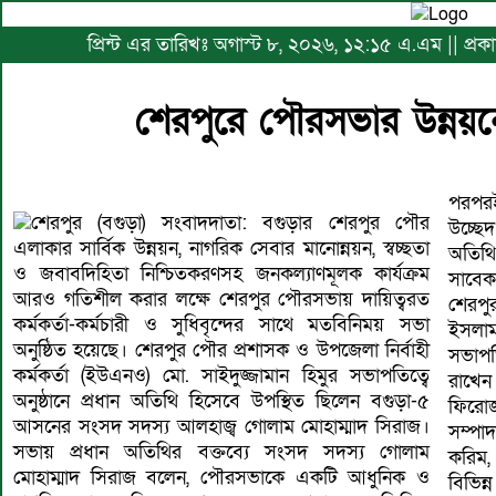
প্রিন্ট এর তারিখঃ অগাস্ট ৮, ২০২৬, ১২:১৫ এ.এম || প্
শেরপুরে পৌরসভার উন্নয়
পরপরই
শেরপুর (বগুড়া) সংবাদদাতা: বগুড়ার শেরপুর পৌর
উচ্ছে
এলাকার সার্বিক উন্নয়ন, নাগরিক সেবার মানোন্নয়ন, স্বচ্ছতা
অতিথি
ও জবাবদিহিতা নিশ্চিতকরণসহ জনকল্যাণমূলক কার্যক্রম
সাবেক
আরও গতিশীল করার লক্ষে শেরপুর পৌরসভায় দায়িত্বরত
শেরপ
কর্মকর্তা-কর্মচারী ও সুধিবৃন্দের সাথে মতবিনিময় সভা
ইসলা
অনুষ্ঠিত হয়েছে। শেরপুর পৌর প্রশাসক ও উপজেলা নির্বাহী
সভাপতি
কর্মকর্তা (ইউএনও) মো. সাইদুজ্জামান হিমুর সভাপতিত্বে
রাখেন
অনুষ্ঠানে প্রধান অতিথি হিসেবে উপস্থিত ছিলেন বগুড়া-৫
ফিরোজ
আসনের সংসদ সদস্য আলহাজ্ব গোলাম মোহাম্মাদ সিরাজ।
সম্পা
সভায় প্রধান অতিথির বক্তব্যে সংসদ সদস্য গোলাম
করিম,
মোহাম্মাদ সিরাজ বলেন, পৌরসভাকে একটি আধুনিক ও
বিভিন্