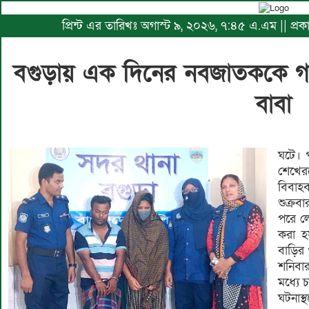
প্রিন্ট এর তারিখঃ অগাস্ট ৯, ২০২৬, ৭:৪৫ এ.এম || প্
বগুড়ায় এক দিনের নবজাতককে গলা ক
বাবা
ঘটে। 
শেখের
বিবাহব
শুক্রব
পরে ল
করা হ
বাড়ির
শনিবা
মধ্যে 
ঘটনাস্