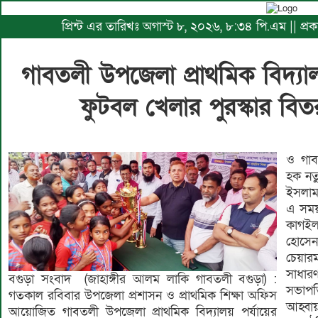
প্রিন্ট এর তারিখঃ অগাস্ট ৮, ২০২৬, ৮:৩৪ পি.এম || প
গাবতলী উপজেলা প্রাথমিক বিদ্যা
ফুটবল খেলার পুরস্কার ব
ও গাব
হক নতু
ইসলাম
এ সময
কাগই
হোসেন
চেয়ার
সাধার
বগুড়া সংবাদ (জাহাঙ্গীর আলম লাকি গাবতলী বগুড়া) :
সভাপত
গতকাল রবিবার উপজেলা প্রশাসন ও প্রাথমিক শিক্ষা অফিস
আহ্বা
আয়োজিত গাবতলী উপজেলা প্রাথমিক বিদ্যালয় পর্যায়ের