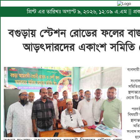
প্রিন্ট এর তারিখঃ অগাস্ট ৯, ২০২৬, ১২:০৯ এ.এম || প
বগুড়ায় স্টেশন রোডের ফলের বাজ
আড়ৎদারদের একাংশ সমিতি থ
ব্যবসায়
সংবাদ
সমিতির
স্থানান
থেকে ডিএ
পরবর্
বিষয়টি 
স্থানা
অতির
সংবাদ সম
হল