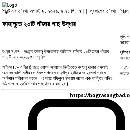
প্রিন্ট এর তারিখঃ অগাস্ট ৮, ২০২৬, ৪:২১ পি.এম || প্রকাশের তারিখঃ এপ্
কাহালুতে ২০টি গাঁজার গাছ উদ্ধার
পুলিশে
হরলতা 
বগুড়া সংবাদ : বগুড়ার কাহালু উপজেলায় অভিযান চালিয়ে ২০টি তাজা গাঁজার
পুলিশ 
গাছ উদ্ধার করেছে থানা পুলিশ।
আড়ালে
শনিবার (১৯ এপ্রিল) রাতে গোপন সংবাদের ভিত্তিতে কাহালু থানার এসআই
এ ঘটনা
জমসেদ আলী সঙ্গীয় ফোর্সসহ উপজেলার দুর্গাপুর ইউনিয়নের হরলতা গ্রামে
হয়েছ
অভিযান পরিচালনা করেন। এ সময় শফিকুল ইসলাম নামের এক ব্যক্তির বাড়ির
উঠান থেকে ২০টি গাঁজার গাছ উদ্ধার করা হয়।
https://bograsangbad.com