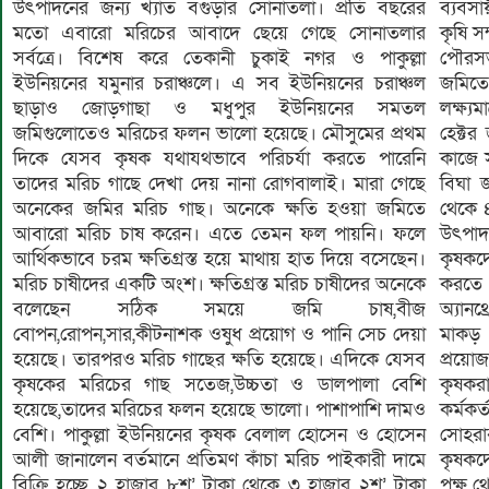
উৎপাদনের জন্য খ্যাত বগুড়ার সোনাতলা। প্রতি বছরের
ব্যবসায়ীরাও এবার কিছুটা হলেও লাভবান হচ্ছেন। উপজেলা
মতো এবারো মরিচের আবাদে ছেয়ে গেছে সোনাতলার
কৃষি সম্প্রসারণ অধিদপ্তর থেকে জানা যায়, এবার সোনাতলায়
সর্বত্রে। বিশেষ করে তেকানী চুকাই নগর ও পাকুল্লা
পৌরসভা ও সাত ইউনিয়নে ৪,৬১২ জন কৃষকের ৯১৫ হেক্টর
ইউনিয়নের যমুনার চরাঞ্চলে। এ সব ইউনিয়নের চরাঞ্চল
জমিতে স্থানীয় ও হাইব্রিড জাতের মরিচের আবাদ করার
ছাড়াও জোড়গাছা ও মধুপুর ইউনিয়নের সমতল
লক্ষ্যমাত্রা ধরা হয়েছে। সেখানে অর্জিত হয়েছে প্রায় ৭শ’
জমিগুলোতেও মরিচের ফলন ভালো হয়েছে। মৌসুমের প্রথম
হেক্টর জমি। এর মধ্যে ১৫টি প্রদর্শনী রয়েছে। কৃষকদেরকে
দিকে যেসব কৃষক যথাযথভাবে পরিচর্যা করতে পারেনি
কাজে সহযোগিতা করছেন নারীরাও। আরো জানা গেছে, প্রতি
তাদের মরিচ গাছে দেখা দেয় নানা রোগবালাই। মারা গেছে
বিঘা জমিতে মরিচের আবাদ করতে ব্যয় হয় ৩০ হাজার
অনেকের জমির মরিচ গাছ। অনেকে ক্ষতি হওয়া জমিতে
থেকে ৪০ হাজার টাকা। ফলন ভালো হলে প্রতি বিঘায় মরিচ
আবারো মরিচ চাষ করেন। এতে তেমন ফল পায়নি। ফলে
উৎপাদন হবে ১৬ মেট্টিক টন থেকে ১৭ মেট্টিক টন।
আর্থিকভাবে চরম ক্ষতিগ্রস্ত হয়ে মাথায় হাত দিয়ে বসেছেন।
কৃষকদের তথ্য মতে বিঘা প্রতি জমিতে মরিচের আবাদ
মরিচ চাষীদের একটি অংশ। ক্ষতিগ্রস্ত মরিচ চাষীদের অনেকে
করতে ব্যয় হয় ৪০ হাজার থেকে ৫০ হাজার টাকা। মরিচে
বলেছেন সঠিক সময়ে জমি চাষ,বীজ
অ্যানথ্রোকনোজ দেখা দেওয়ায় ফল ও কান্ড পচা হয় এবং
বোপন,রোপন,সার,কীটনাশক ওষুধ প্রয়োগ ও পানি সেচ দেয়া
মাকড় রোগ হয়। প্রতিকারের জন্য কৃষকদের জমিতে গিয়ে
হয়েছে। তারপরও মরিচ গাছের ক্ষতি হয়েছে। এদিকে যেসব
প্রয়োজনীয় ওষুধ দেয়া ও অন্যান্য পরামর্শ দেয়া হচ্ছে। এতে
কৃষকের মরিচের গাছ সতেজ,উচ্চতা ও ডালপালা বেশি
কৃষকরা উপকৃত হচ্ছেন। এমনটি জানালেন উপ-সহকারী কৃষি
হয়েছে,তাদের মরিচের ফলন হয়েছে ভালো। পাশাপাশি দামও
কর্মকর্তা মোঃ জাকারিয়া। উপজেলা কৃষি কর্মকর্তা কৃষিবিদ
বেশি। পাকুল্লা ইউনিয়নের কৃষক বেলাল হোসেন ও হোসেন
সোহরাব হোসেন বলেছেন, মাঠ পর্যায়ের কৃষি কর্মকর্তারা
আলী জানালেন বর্তমানে প্রতিমণ কাঁচা মরিচ পাইকারী দামে
কৃষকদেরকে পরামর্শ প্রদান করছেন। সেইসাথে সরকারের
পক্ষ থ
বিক্রি হচ্ছে ২ হাজার ৮শ’ টাকা থেকে ৩ হাজার ২শ’ টাকা