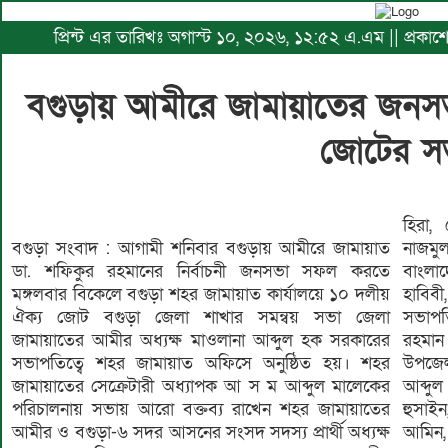
প্রিন্ট এর তারিখঃ অগাস্ট ১০, ২০২৬, ১২:৫২ এ.এম || প্রকা
বগুড়ায় আমীরে জামায়াতের জন
জোটের স
হিরা
বগুড়া সংবাদ : আগামী শনিবার বগুড়ায় আমীরে জামায়াত
নাজমুল হাসান, সেক্রেটারী মাওলানা শাহাদৎ হোসেন,
ডা. শফিকুর রহমানের নির্বাচনী জনসভা সফল করতে
বাংলাদেশ খেলাফত মজলিসের সেক্রেটারী মাওলানা উইসুফ
মঙ্গলবার বিকেলে বগুড়া শহর জামায়াত কার্যালয়ে ১০ দলীয়
হাবিবী, বাংলাদেশ ডেভলপমেন্ট পার্টি বিডিপির জেলা
ঐক্য জোট বগুড়া জেলা শাখার সমন্বয় সভা জেলা
সভাপতি মাহফুজুল হক, এবি পার্টি বগুড়ার সভাপতি গোলাম
জামায়াতের আমীর অধ্যক্ষ মাওলানা আব্দুল হক সরকারের
রহমান রয়েল, সদস্য সচিব এসএ জাহিদ সরকার, কাহালু
সভাপতিত্বে শহর জামায়াত অফিসে অনুষ্ঠিত হয়। শহর
উপজেলা সভাপতি আবু হানজালা, জামায়াত নেতা মাওলানা
জামায়াতের সেক্রেটারী অধ্যাপক আ স ম আব্দুল মালেকের
আব্দুল বাসেত, শহর নায়েবে আমীর মাওলানা আলমগীর
পরিচালনায় সভায় আরো বক্তব্য রাখেন শহর জামায়াতের
হুসাইন, অধ্যাপক রফিকুল আলম, এ্যাডেভোকেট আল
আমীর ও বগুড়া-৬ সদর আসনের সংসদ সদস্য প্রার্থী অধ্যক্ষ
আমিন, মাওলানা আব্দুল হামিদ বেগ, প্রচার সম্পাদক ইকবাল