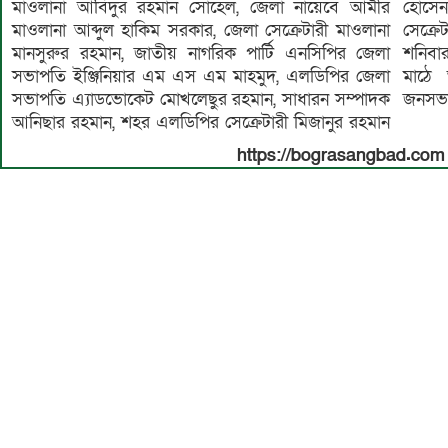
মাওলানা আবিদুর রহমান সোহেল, জেলা নায়েবে আমীর
হোসেন, ছাত্রশিবির বগুড়া শহর সভাপতি খন্দকার হাবিবুল্লাহ,
মাওলানা আব্দুল হাকিম সরকার, জেলা সেক্রেটারী মাওলানা
সেক্রেটারী শফিকুল ইসলাম প্রমুখ। আগামী ২৪ জানুয়ারী
মানসুরুর রহমান, জাতীয় নাগরিক পার্টি এনসিপির জেলা
শনিবার সকাল সাড়ে ১০ টায় বগুড়ার আলতাফুন্নেছা খেলার
সভাপতি ইঞ্জিনিয়ার এম এস এম মাহমুদ, এলডিপির জেলা
মাঠে আমীরে জামায়াত ডা. শফিকুর রহমান নির্বাচনী
সভাপতি এ্যাডভোকেট মোখলেছুর রহমান, সাধারন সম্পাদক
জনসভা
আনিছার রহমান, শহর এলডিপির সেক্রেটারী মিজানুর রহমান
https://bograsangbad.com 