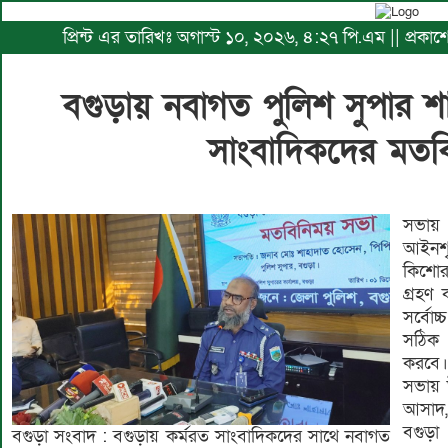
প্রিন্ট এর তারিখঃ অগাস্ট ১০, ২০২৬, ৪:২৭ পি.এম || প্রকা
বগুড়ায় নবাগত পুলিশ সুপার 
সাংবাদিকদের মতব
সভায় 
আইনশৃ
কিশোর
গ্রহণ
সর্বো
সঠিক 
করবে।
সভায় উ
আসাদ,
বগুড়া 
বগুড়া সংবাদ : বগুড়ায় কর্মরত সাংবাদিকদের সাথে নবাগত