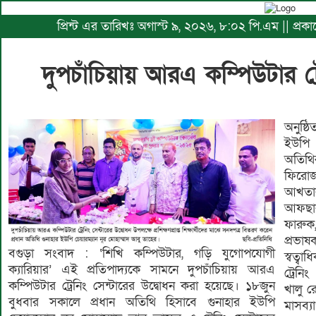
প্রিন্ট এর তারিখঃ অগাস্ট ৯, ২০২৬, ৮:০২ পি.এম || প্
দুপচাঁচিয়ায় আরএ কম্পিউটার ট্র
অনুষ্ঠ
ইউপি 
অতিথি
ফিরো
আখতা
আফছার
ফারুক
প্রভা
বগুড়া সংবাদ : ‘শিখি কম্পিউটার, গড়ি যুগোপযোগী
স্বত্ব
ক্যারিয়ার’ এই প্রতিপাদ্যকে সামনে দুপচাঁচিয়ায় আরএ
ট্রেনি
কম্পিউটার ট্রেনিং সেন্টারের উদ্বোধন করা হয়েছে। ১৮জুন
খালু র
বুধবার সকালে প্রধান অতিথি হিসাবে গুনাহার ইউপি
মাসব্য