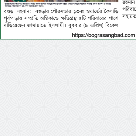
রহমান 
পরিবা
বগুড়া সংবাদ: বগুড়ার পৌরসভার ১৩নং ওয়ার্ডের কৈগাড়ি
সহায়তা
পূর্বপাড়ায় সম্প্রতি অগ্নিকান্ডে ক্ষতিগ্রস্থ ৫টি পরিবারের পাশে
দাঁড়িয়েছেন জামায়াতে ইসলামী। বুধবার (৯ এপ্রিল) বিকেল
https://bograsangbad.com 