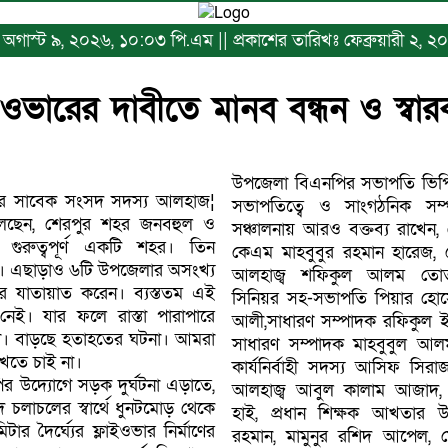
খঃ অগাস্ট ৯, ২০২৬, ১০:০৩ পি.এম || প্রকাশের তারিখঃ ফেব্রুয়ারী ২,
 ওভারের দাবীতে মানব বন্ধন ও স্বার
উপজেলা বিএনপির সভাপতি ভিপি
র সাবেক সংসদ সদস্য আলহাজ¦
সভাপতিত্বে ও সাংগঠনিক সম্
েছেন, শেরপুর শহর জনবহুল ও
সঞ্চালনায় আরও বক্তব্য রাখেন, 
ত গুরুত্বপূর্ণ একটি শহর। তিন
কেএম মাহবুবুর রহমান হারেজ, 
াস। এছাড়াও ৬টি উপজেলার অসংখ্য
আলহাজ্ব শফিকুল আলম তোত
রে যাতায়াত করেন। ব্যস্ততম এই
সিনিয়র সহ-সভাপতি পিয়ার হোস
েই। যার ফলে রাস্তা পারাপারে
আলী,সাধারণ সম্পাদক রফিকুল ইসল
টনা। বাড়ছে হতাহতের ঘটনা। আমরা
সাধারণ সম্পাদক মাহবুবুল আল
খতে চাই না।
কার্যনির্বাহী সদস্য আসিফ সিরাজ 
র উদ্যোগে সড়ক দুর্ঘটনা এড়াতে,
আলহাজ্ব আবুল কালাম আজাদ, অধ
চলাচলের স্বার্থে ধুনটমোড় থেকে
হাই, প্রধান শিক্ষক আখতার উদ
টার দৈর্ঘ্যের ফ্লাইওভার নির্মাণের
রহমান, মামুনুর রশিদ আপেল, মো