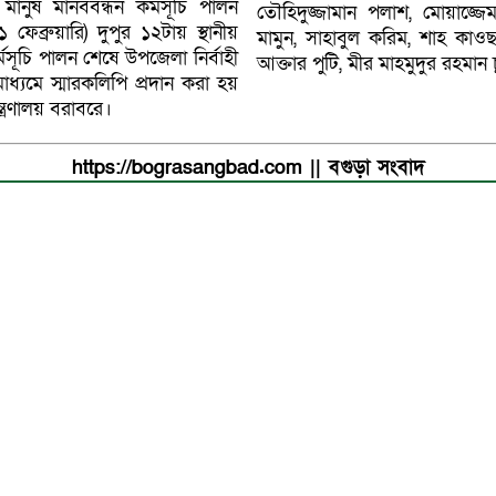
মানুষ মানববন্ধন কর্মসূচি পালন
তৌহিদুজ্জামান পলাশ, মোয়াজ্জে
ব্রুয়ারি) দুপুর ১২টায় স্থানীয়
মামুন, সাহাবুল করিম, শাহ কাও
কর্মসূচি পালন শেষে উপজেলা নির্বাহী
আক্তার পুটি, মীর মাহমুদুর রহমান চুন্
াধ্যমে স্মারকলিপি প্রদান করা হয়
্রণালয় বরাবরে।
https://bograsangbad.com || বগুড়া সংবাদ