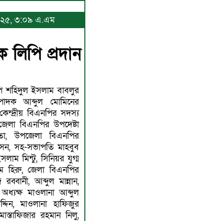
 ২০২৫, ৩:০৯ এ.এম
ক লিপি প্রদান
 শহিদুল ইসলাম বাবলুর
পাদক আব্দুল মোমিনের
কেন্দ্রীয় বিএনপির সদস্য
জেলা বিএনপির উপদেষ্টা
া, উপজেলা বিএনপির
েন, সহ-সভাপতি মাহবুব
াম মিন্টু, সিনিয়র যুগ্ম
ম হিরু, জেলা বিএনপির
রব্বানী, আব্দুল মান্নান,
্যক্ষ মাওলানা আব্দুল
্দিন, মাওলানা হাফিজুর
স্তাফিজার রহমান নিলু,