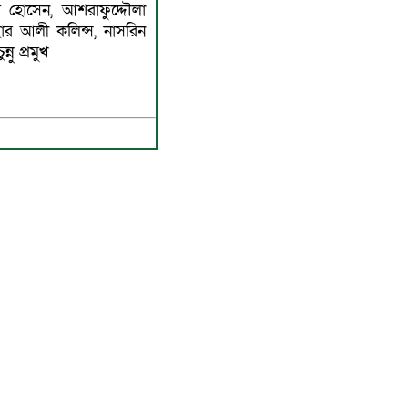
ম হোসেন, আশরাফুদ্দৌলা
ছার আলী কলিন্স, নাসরিন
নু প্রমুখ