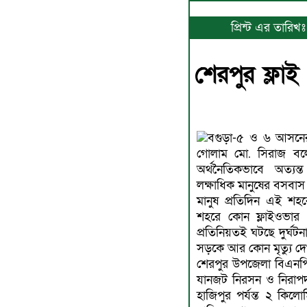
প্রিন্ট এর তারি
শেরপুর ফ্লাই
বগুড়া-৫ ও ৬ আসনে
গোলাম মো. সিরাজ বল
অর্থনৈতিকভাবে অত্যন্
লক্ষাধিক মানুষের বসব
মানুষ প্রতিদিন এই শহ
শহরে কোন ফ্লাইওভার ন
প্রতিনিয়তই ঘটছে দুর্ঘ
সড়কে আর কোন মৃত্যু দে
শেরপুর উপজেলা বিএনপি
যানজট নিরসন ও নিরাপদ 
হাজিপুর পর্যন্ত ২ কিলোমি